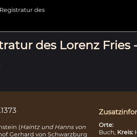
egistratur des
ratur des Lorenz Fries 
.
.1373
Zusatzinfo
Orte:
stein (
Haintz und Hanns von
Buch,
Kreis:
schof Gerhard von Schwarzburg