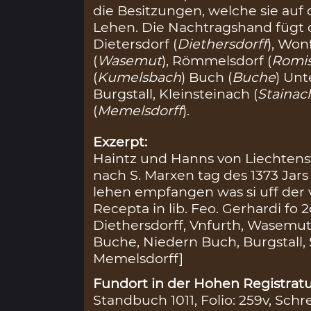
die Besitzungen, welche sie auf 
Lehen. Die Nachtragshand fügt 
Dietersdorf (
Diethersdorff
), Wonf
(
Wasemut
), Römmelsdorf (
Romis
(
Kumelsbach
) Buch (
Buche
) Unt
Burgstall, Kleinsteinach (
Stainac
(
Memelsdorff
).
Exzerpt:
Haintz und Hanns von Liechten
nach S. Marxen tag des 1373 Jar
lehen empfangen was si uff der
Recepta in lib. Feo. Gerhardi f
Diethersdorff, Vnfurth, Wasemu
Buche, Niedern Buch, Burgstall, 
Memelsdorff]
Fundort in der Hohen Registratu
Standbuch 1011, Folio: 259v, Schr