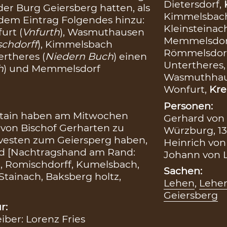
Dietersdorf,
der Burg Geiersberg hatten, als
Kimmelsbac
dem Eintrag Folgendes hinzu:
Kleinsteinac
urt (
Vnfurth
), Wasmuthausen
Memmelsdor
chdorff
), Kimmelsbach
Römmelsdor
ertheres (
Niedern Buch
) einen
Untertheres
h
) und Memmelsdorf
Wasmuthhau
Wonfurt,
Kre
Personen:
stain haben am Mitwochen
Gerhard von 
s von Bischof Gerharten zu
Würzburg, 1
 vesten zum Geiersperg haben,
Heinrich von 
o 2d [Nachtragshand am Rand:
Johann von L
t, Romischdorff, Kumelsbach,
Sachen:
Stainach, Baksberg holtz,
Lehen
,
Lehen
Geiersberg
r:
eiber: Lorenz Fries