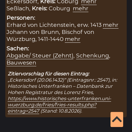
Eckersdorf,
Kreis:
Coburg
mehr
Seßlach,
Kreis:
Coburg
mehr
Personen:
Erhard von Lichtenstein, erw. 1413
mehr
Johann von Brunn, Bischof von
Würzburg, 1411-1440
mehr
Sachen:
Abgabe/ Steuer (Zehnt)
,
Schenkung
,
Bauwesen
Zitiervorschlag für diesen Eintrag:
„Eckersdorf (20.06.1432)“ (Eintragsnr.: 2547), in:
Historisches Unterfranken – Datenbank zur
Hohen Registratur des Lorenz Fries,
https://www.historisches-unterfranken.uni-
wuerzburg.de/fries/fries-results.php?
eintrag=2547
(Stand: 10.8.2026).