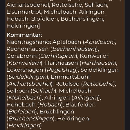
Aichartsbuehel, Rottelsehe, Selhach,
Eisenhartrot, Michelbach, Ailringen,
Hobach, Blofelden, Buchenslingen,
Heldringen]
Kommentar:
Nachtragshand: Apfelbach (
Apfelbach
),
Rechenhausen (
Bechenhausen(
),
Gerabronn (
Gerhiltsprun
), Künweiler
(
Kunweilern
), Harthausen (
Harthausen
),
Eckershagen (
Regelshag
), Seidelklingen
(
Seidelklingen
), Emmertsbühl
(
Aichartsbuehel
), Rötelsee (
Rottelsehe
),
Selhoch (
Selhach
), Michelbach
(
Mishelbach
), Ailringen (
Ailingen(
),
Hohebach (
Hobach
), Blaufelden
(
Blofelden
), Brüchlingen
(
Bruchenslingen
), Heldringen
(
Heldringen
)