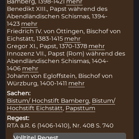
Bamberg, 1398-1421
mehr
Benedikt XIII., Papst während des
Abendländischen Schismas, 1394-
1423
mehr
Friedrich IV. von Öttingen, Bischof von
Eichstätt, 1383-1415
mehr
Gregor XI., Papst, 1370-1378
mehr
Innozenz VII., Papst (Rom) während des
Abendländischen Schismas, 1404-
1406
mehr
Johann von Egloffstein, Bischof von
Würzburg, 1400-1411
mehr
Sachen:
Bistum/ Hochstift Bamberg
,
Bistum/
Hochstift Eichstätt
,
Papsttum
Regest:
RTA ä.R. 6 (1406-1410), Nr. 408 S. 740
Volltitel Regest