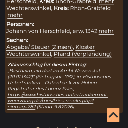
Herschfeld,
Kreis:
Rhön-Grabfeld
mehr
Wechterswinkel,
Kreis:
Rhön-Grabfeld
mehr
Personen:
Johann von Herschfeld, erw. 1342
mehr
Sachen:
Abgabe/ Steuer (Zinsen)
,
Kloster
Wechterswinkel
,
Pfand (Verpfändung)
Zitiervorschlag für diesen Eintrag:
„Basthaim, ain dorf im Ambt Newenstat
(20.01.1342)“ (Eintragsnr.: 782), in: Historisches
Unterfranken – Datenbank zur Hohen
Registratur des Lorenz Fries,
https://www.historisches-unterfranken.uni-
wuerzburg.de/fries/fries-results.php?
eintrag=782
(Stand: 9.8.2026).