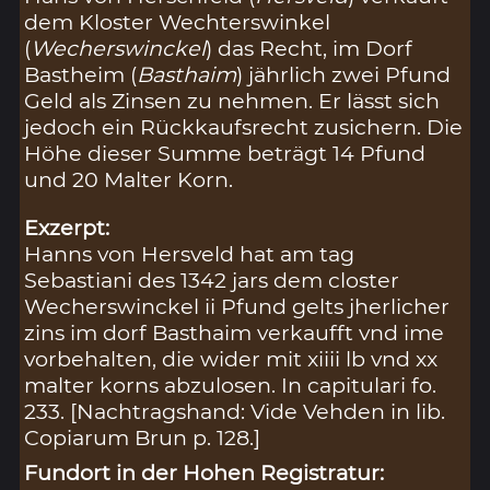
dem Kloster Wechterswinkel
(
Wecherswinckel
) das Recht, im Dorf
Bastheim (
Basthaim
) jährlich zwei Pfund
Geld als Zinsen zu nehmen. Er lässt sich
jedoch ein Rückkaufsrecht zusichern. Die
Höhe dieser Summe beträgt 14 Pfund
und 20 Malter Korn.
Exzerpt:
Hanns von Hersveld hat am tag
Sebastiani des 1342 jars dem closter
Wecherswinckel ii Pfund gelts jherlicher
zins im dorf Basthaim verkaufft vnd ime
vorbehalten, die wider mit xiiii lb vnd xx
malter korns abzulosen. In capitulari fo.
233. [Nachtragshand: Vide Vehden in lib.
Copiarum Brun p. 128.]
Fundort in der Hohen Registratur: