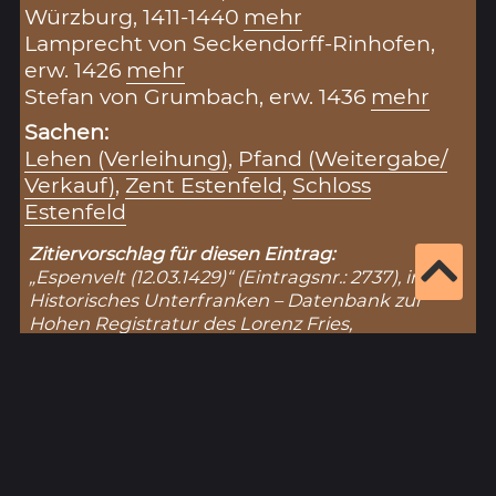
Würzburg, 1411-1440
mehr
Lamprecht von Seckendorff-Rinhofen,
erw. 1426
mehr
Stefan von Grumbach, erw. 1436
mehr
Sachen:
Lehen (Verleihung)
,
Pfand (Weitergabe/
Verkauf)
,
Zent Estenfeld
,
Schloss
Estenfeld
Zitiervorschlag für diesen Eintrag:
„Espenvelt (12.03.1429)“ (Eintragsnr.: 2737), in:
Historisches Unterfranken – Datenbank zur
Hohen Registratur des Lorenz Fries,
https://www.historisches-unterfranken.uni-
wuerzburg.de/fries/fries-results.php?
eintrag=2737
(Stand: 10.8.2026).