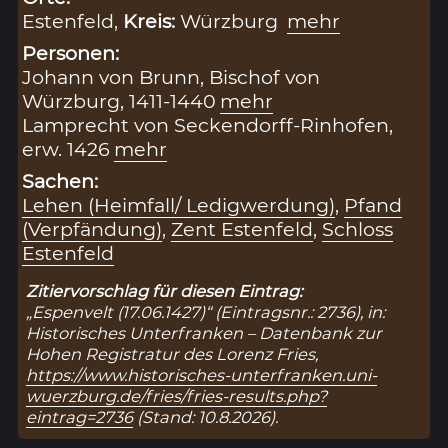
Estenfeld,
Kreis:
Würzburg
mehr
Personen:
Johann von Brunn, Bischof von
Würzburg, 1411-1440
mehr
Lamprecht von Seckendorff-Rinhofen,
erw. 1426
mehr
Sachen:
Lehen (Heimfall/ Ledigwerdung)
,
Pfand
(Verpfändung)
,
Zent Estenfeld
,
Schloss
Estenfeld
Zitiervorschlag für diesen Eintrag:
„Espenvelt (17.06.1427)“ (Eintragsnr.: 2736), in:
Historisches Unterfranken – Datenbank zur
Hohen Registratur des Lorenz Fries,
https://www.historisches-unterfranken.uni-
wuerzburg.de/fries/fries-results.php?
eintrag=2736
(Stand: 10.8.2026).