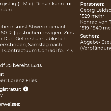
gistag (1. Mai). Dieser kann für
Personen:
erden.
Georg Leidsc
1529
mehr
Konrad von 
chern sunst Stiwern genant
1519-1540
me
50 R. [gestrichen: ewigen] Zins
Sachen:
 Dorf Geltershaim abloslich
Abgabe/ Steu
verschriben, Samstag nach
(Verpfändun
 1 Contractuum Conradi fo. 147.
df 25 bereits 1528.
r:
ber: Lorenz Fries
istratur:
47
rweises: