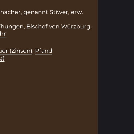
hacher, genannt Stiwer, erw.
Thüngen, Bischof von Würzburg,
hr
er (Zinsen)
,
Pfand
g)