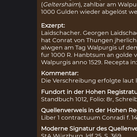
(
Geltershaim
), zahlbar am Walpur
1000 Gulden wieder abgelöst w
Exzerpt:
Laidschacher. Georgen Laidscha
hat Conrat von Thungen jherlich 
alwgen am Tag Walpurgis uf dem
fur 1000 R. Hanbtsum an golde 
Walpurgis anno 1529. Recepta in:
Kommentar:
Die Verschreibung erfolgte laut l
Fundort in der Hohen Registratu
Standbuch 1012, Folio: 8r, Schrei
Quellenverweis in der Hohen Reg
Liber 1 contractuum Conradi f. 1
Moderne Signatur des Quellenve
StA Würzburg, ldf 25, S. 369