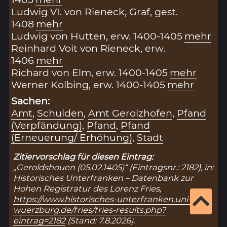
Ludwig VI. von Rieneck, Graf, gest.
1408
mehr
Ludwig von Hutten, erw. 1400-1405
mehr
Reinhard Voit von Rieneck, erw.
1406
mehr
Richard von Elm, erw. 1400-1405
mehr
Werner Kolbing, erw. 1400-1405
mehr
Sachen:
Amt
,
Schulden
,
Amt Gerolzhofen
,
Pfand
(Verpfändung)
,
Pfand
,
Pfand
(Erneuerung/ Erhöhung)
,
Stadt
Zitiervorschlag für diesen Eintrag:
„Geroldshouen (05.02.1405)“ (Eintragsnr.: 2182), in:
Historisches Unterfranken – Datenbank zur
Hohen Registratur des Lorenz Fries,
https://www.historisches-unterfranken.uni-
wuerzburg.de/fries/fries-results.php?
eintrag=2182
(Stand: 7.8.2026).