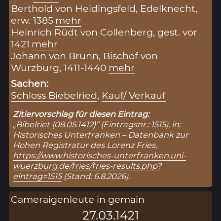
Berthold von Heidingsfeld, Edelknecht,
erw. 1385
mehr
Heinrich Rüdt von Collenberg, gest. vor
1421
mehr
Johann von Brunn, Bischof von
Würzburg, 1411-1440
mehr
Sachen:
Schloss Biebelried
,
Kauf/ Verkauf
Zitiervorschlag für diesen Eintrag:
„Bibelriet (08.05.1412)“ (Eintragsnr.: 1515), in:
Historisches Unterfranken – Datenbank zur
Hohen Registratur des Lorenz Fries,
https://www.historisches-unterfranken.uni-
wuerzburg.de/fries/fries-results.php?
eintrag=1515
(Stand: 6.8.2026).
Cameraigenleute in gemain
27.03.1421