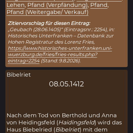
Lehen
,
Pfand (Verpfändung)
,
Pfand
,
Pfand (Weitergabe/ Verkauf)
Zitiervorschlag für diesen Eintrag:
„Geubach (28.06.1405)“ (Eintragsnr.: 2254), in:
Historisches Unterfranken – Datenbank zur
Hohen Registratur des Lorenz Fries,
https://www.historisches-unterfranken.uni-
wuerzburg.de/fries/fries-results.php?
eintrag=2254
(Stand: 9.8.2026).
Bibelriet
08.05.1412
Nach dem Tod von Berthold und Anna
von Heidingsfeld (
Haidingsfeld
) wird das
Haus Biebelried (
Bibelriet
) mit dem