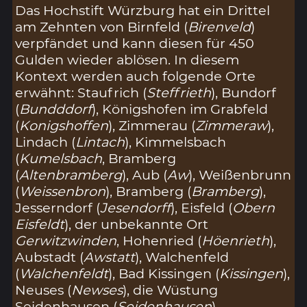
Das Hochstift Würzburg hat ein Drittel
am Zehnten von Birnfeld (
Birenveld
)
verpfändet und kann diesen für 450
Gulden wieder ablösen. In diesem
Kontext werden auch folgende Orte
erwähnt: Staufrich (
Steffrieth
), Bundorf
(
Bundddorf
), Königshofen im Grabfeld
(
Konigshoffen
), Zimmerau (
Zimmeraw
),
Lindach (
Lintach
), Kimmelsbach
(
Kumelsbach
, Bramberg
(
Altenbramberg
), Aub (
Aw
), Weißenbrunn
(
Weissenbron
), Bramberg (
Bramberg
),
Jesserndorf (
Jesendorff
), Eisfeld (
Obern
Eisfeldt
), der unbekannte Ort
Gerwitzwinden
, Hohenried (
Höenrieth
),
Aubstadt (
Awstatt
), Walchenfeld
(
Walchenfeldt
), Bad Kissingen (
Kissingen
),
Neuses (
Newses
), die Wüstung
Seidenhausen (
Seidenhausen
),