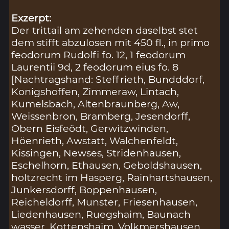
Exzerpt:
Der trittail am zehenden daselbst stet
dem stifft abzulosen mit 450 fl., in primo
feodorum Rudolfi fo. 12, 1 feodorum
Laurentii 9d, 2 feodorum eius fo. 8
[Nachtragshand: Steffrieth, Bundddorf,
Konigshoffen, Zimmeraw, Lintach,
Kumelsbach, Altenbraunberg, Aw,
Weissenbron, Bramberg, Jesendorff,
Obern Eisfeödt, Gerwitzwinden,
Höenrieth, Awstatt, Walchenfeldt,
Kissingen, Newses, Stridenhausen,
Eschelhorn, Ethausen, Geboldshausen,
holtzrecht im Hasperg, Rainhartshausen,
Junkersdorff, Boppenhausen,
Reicheldorff, Munster, Friesenhausen,
Liedenhausen, Ruegshaim, Baunach
wasser, Kottenshaim, Volkmershausen,