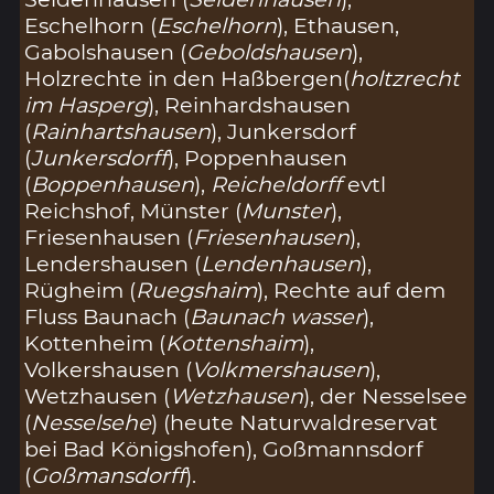
Eschelhorn (
Eschelhorn
), Ethausen,
Gabolshausen (
Geboldshausen
),
Holzrechte in den Haßbergen(
holtzrecht
im Hasperg
), Reinhardshausen
(
Rainhartshausen
), Junkersdorf
(
Junkersdorff
), Poppenhausen
(
Boppenhausen
),
Reicheldorff
evtl
Reichshof, Münster (
Munster
),
Friesenhausen (
Friesenhausen
),
Lendershausen (
Lendenhausen
),
Rügheim (
Ruegshaim
), Rechte auf dem
Fluss Baunach (
Baunach wasser
),
Kottenheim (
Kottenshaim
),
Volkershausen (
Volkmershausen
),
Wetzhausen (
Wetzhausen
), der Nesselsee
(
Nesselsehe
) (heute Naturwaldreservat
bei Bad Königshofen), Goßmannsdorf
(
Goßmansdorff
).