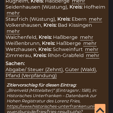
Rügheim,
Kreis:
Haßberge
mehr
Seidenhausen (Wüstung),
Kreis:
Hofheim
mehr
Staufrich (Wüstung),
Kreis:
Ebern
mehr
Volkershausen,
Kreis:
Bad Kissingen
mehr
Walchenfeld,
Kreis:
Haßberge
mehr
Weißenbrunn,
Kreis:
Haßberge
mehr
Wetzhausen,
Kreis:
Schweinfurt
mehr
Zimmerau,
Kreis:
Rhön-Grabfeld
mehr
Sachen:
Abgabe/ Steuer (Zehnt)
,
Güter (Wald)
,
Pfand (Verpfändung)
Zitiervorschlag für diesen Eintrag:
„Birenveld (Mittelalter)“ (Eintragsnr.: 1581), in:
Historisches Unterfranken – Datenbank zur
Hohen Registratur des Lorenz Fries,
https://www.historisches-unterfranken.uni-
wuerzburg.de/fries/fries-results.php?