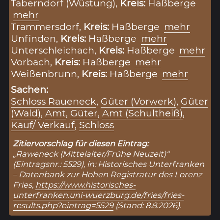
Taberndorf (Wüstung),
Kreis:
Haßberge
mehr
Trammersdorf,
Kreis:
Haßberge
mehr
Unfinden,
Kreis:
Haßberge
mehr
Unterschleichach,
Kreis:
Haßberge
mehr
Vorbach,
Kreis:
Haßberge
mehr
Weißenbrunn,
Kreis:
Haßberge
mehr
Sachen:
Schloss Raueneck
,
Güter (Vorwerk)
,
Güter
(Wald)
,
Amt
,
Güter
,
Amt (Schultheiß)
,
Kauf/ Verkauf
,
Schloss
Zitiervorschlag für diesen Eintrag:
„Raweneck (Mittelalter/Frühe Neuzeit)“
(Eintragsnr.: 5529), in: Historisches Unterfranken
– Datenbank zur Hohen Registratur des Lorenz
Fries,
https://www.historisches-
unterfranken.uni-wuerzburg.de/fries/fries-
results.php?eintrag=5529
(Stand: 8.8.2026).