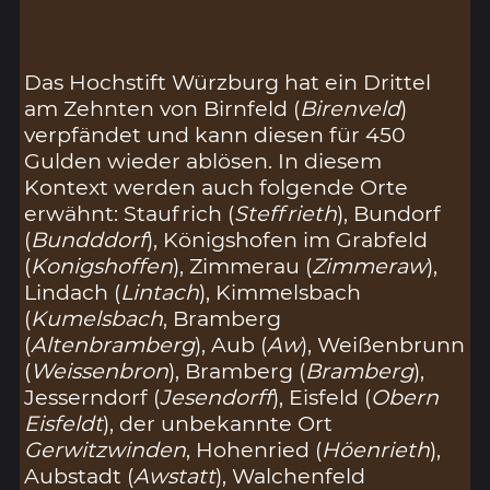
Das Hochstift Würzburg hat ein Drittel
am Zehnten von Birnfeld (
Birenveld
)
verpfändet und kann diesen für 450
Gulden wieder ablösen. In diesem
Kontext werden auch folgende Orte
erwähnt: Staufrich (
Steffrieth
), Bundorf
(
Bundddorf
), Königshofen im Grabfeld
(
Konigshoffen
), Zimmerau (
Zimmeraw
),
Lindach (
Lintach
), Kimmelsbach
(
Kumelsbach
, Bramberg
(
Altenbramberg
), Aub (
Aw
), Weißenbrunn
(
Weissenbron
), Bramberg (
Bramberg
),
Jesserndorf (
Jesendorff
), Eisfeld (
Obern
Eisfeldt
), der unbekannte Ort
Gerwitzwinden
, Hohenried (
Höenrieth
),
Aubstadt (
Awstatt
), Walchenfeld