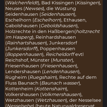
(
Walchenfeldt
), Bad Kissingen (
Kissingen
),
Neuses (
Newses
), die Wüstung
Seidenhausen (
Seidenhausen
),
Eschelhorn (
Eschelhorn
), Ethausen,
Gabolshausen (
Geboldshausen
),
Holzrechte in den Haßbergen(
holtzrecht
im Hasperg
), Reinhardshausen
(
Rainhartshausen
), Junkersdorf
(
Junkersdorff
), Poppenhausen
(
Boppenhausen
),
Reicheldorff
evtl
Reichshof, Münster (
Munster
),
Friesenhausen (
Friesenhausen
),
Lendershausen (
Lendenhausen
),
Rügheim (
Ruegshaim
), Rechte auf dem
Fluss Baunach (
Baunach wasser
),
Kottenheim (
Kottenshaim
),
Volkershausen (
Volkmershausen
),
Wetzhausen (
Wetzhausen
), der Nesselsee
(
Nesselsehe
) (heute Naturwaldreservat