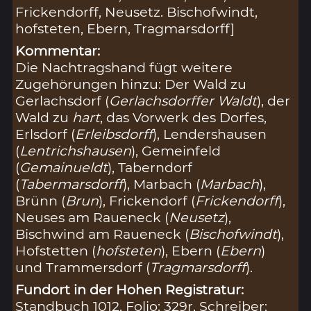
Frickendorff, Neusetz. Bischofwindt,
hofsteten, Ebern, Tragmarsdorff]
Kommentar:
Die Nachtragshand fügt weitere
Zugehörungen hinzu: Der Wald zu
Gerlachsdorf (
Gerlachsdorffer Waldt
), der
Wald zu
hart
, das Vorwerk des Dorfes,
Erlsdorf (
Erleibsdorff
), Lendershausen
(
Lentrichshausen
), Gemeinfeld
(
Gemainueldt
), Taberndorf
(
Tabermarsdorff
), Marbach (
Marbach
),
Brünn (
Brun
), Frickendorf (
Frickendorff
),
Neuses am Raueneck (
Neusetz
),
Bischwind am Raueneck (
Bischofwindt
),
Hofstetten (
hofsteten
), Ebern (
Ebern
)
und Trammersdorf (
Tragmarsdorff
).
Fundort in der Hohen Registratur:
Standbuch 1012, Folio: 329r, Schreiber: