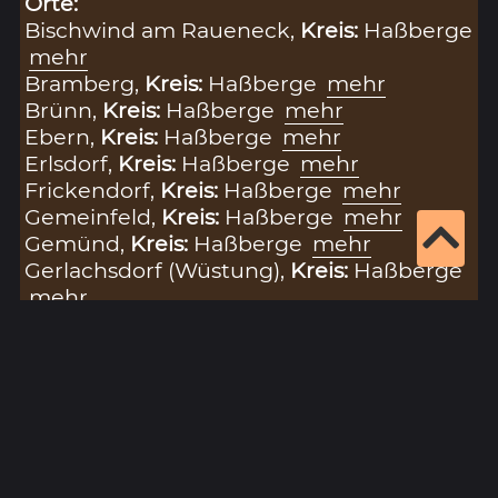
Orte:
Bischwind am Raueneck,
Kreis:
Haßberge
mehr
Bramberg,
Kreis:
Haßberge
mehr
Brünn,
Kreis:
Haßberge
mehr
Ebern,
Kreis:
Haßberge
mehr
Erlsdorf,
Kreis:
Haßberge
mehr
Frickendorf,
Kreis:
Haßberge
mehr
Gemeinfeld,
Kreis:
Haßberge
mehr
Gemünd,
Kreis:
Haßberge
mehr
Gerlachsdorf (Wüstung),
Kreis:
Haßberge
mehr
Goßmannsdorf,
Kreis:
Haßberge
mehr
Hofstetten,
Kreis:
Haßberge
mehr
Lendershausen,
Kreis:
Haßberge
mehr
Lind,
Kreis:
Haßberge
mehr
Marbach,
Kreis:
Haßberge
mehr
Neuses am Raueneck,
Kreis:
Haßberge
mehr