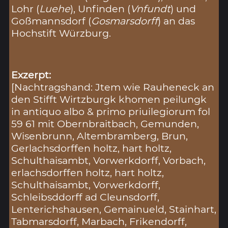
Lohr (
Luehe
), Unfinden (
Vnfundt
) und
Goßmannsdorf (
Gosmarsdorff
) an das
Hochstift Würzburg.
Exzerpt:
[Nachtragshand: Jtem wie Rauheneck an
den Stifft Wirtzburgk khomen peilungk
in antiquo albo & primo priuilegiorum fol
59 61 mit Obernbraitbach, Gemunden,
Wisenbrunn, Altembramberg, Brun,
Gerlachsdorffen holtz, hart holtz,
Schulthaisambt, Vorwerkdorff, Vorbach,
erlachsdorffen holtz, hart holtz,
Schulthaisambt, Vorwerkdorff,
Schleibsddorff ad Cleunsdorff,
Lenterichshausen, Gemainueld, Stainhart,
Tabmarsdorff, Marbach, Frikendorff,