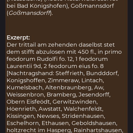
bei Bad Königshofen), Goßmannsdorf
(
Goßmansdorff
).
Exzerpt:
Der trittail am zehenden daselbst stet
dem stifft abzulosen mit 450 fl., in primo
feodorum Rudolfi fo. 12, 1 feodorum
Laurentii 9d, 2 feodorum eius fo. 8
[Nachtragshand: Steffrieth, Bundddorf,
Konigshoffen, Zimmeraw, Lintach,
Kumelsbach, Altenbraunberg, Aw,
Weissenbron, Bramberg, Jesendorff,
Obern Eisfeödt, Gerwitzwinden,
Höenrieth, Awstatt, Walchenfeldt,
Kissingen, Newses, Stridenhausen,
Eschelhorn, Ethausen, Geboldshausen,
holtzrecht im Hasperg, Rainhartshausen,