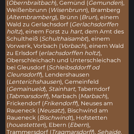
(
Obernbraitbach
), Gemünd (
Gemunden
),
Weißenbrunn (
Wisenbrunn
), Bramberg
(
Altembramberg
), Brünn (
Brun
), einem
Wald zu Gerlachsdorf (
Gerlachsdorffen
holtz
), einem Forst zu
hart
, dem Amt des
Schultheiß (
Schulthaisambt
), einem
Vorwerk, Vorbach (
Vorbach
), einem Wald
zu Erlsdorf (
erlachsdorffen holtz
),
Oberschleichach und Unterschleichach
bei Gleusdorf (
Schleibsddorff od
Cleunsdorff
), Lendershausen
(
Lenterichshausen
), Gemeinfeld
(
Gemainueld
),
Stainhart
, Taberndorf
(
Tabmarsdorff
), Marbach (
Marbach
),
Frickendorf (
Frikendorff
), Neuses am
Raueneck (
Neusatz
), Bischwind am
Raueneck (
Bischwindt
), Hofstetten
(
houestetten
), Ebern (
Ebern
),
Trammersdorf (
Tragmarsdorff
),
Sehaide
,