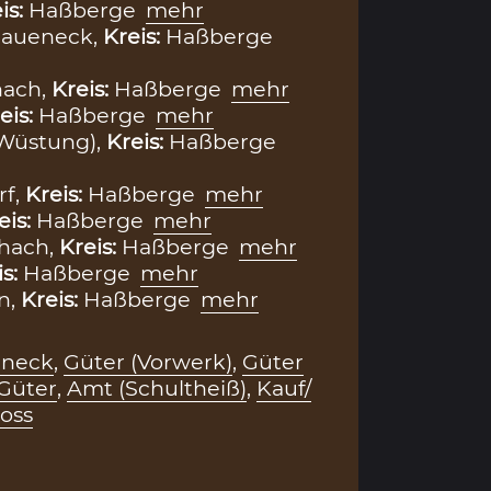
is:
Haßberge
mehr
Raueneck,
Kreis:
Haßberge
hach,
Kreis:
Haßberge
mehr
eis:
Haßberge
mehr
(Wüstung),
Kreis:
Haßberge
f,
Kreis:
Haßberge
mehr
eis:
Haßberge
mehr
chach,
Kreis:
Haßberge
mehr
is:
Haßberge
mehr
n,
Kreis:
Haßberge
mehr
eneck
,
Güter (Vorwerk)
,
Güter
Güter
,
Amt (Schultheiß)
,
Kauf/
oss