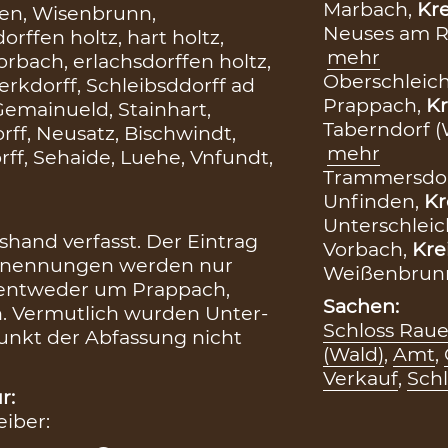
Marbach,
Kre
en, Wisenbrunn,
Neuses am 
ffen holtz, hart holtz,
mehr
rbach, erlachsdorffen holtz,
Oberschleic
erkdorff, Schleibsddorff ad
Prappach,
Kr
Gemainueld, Stainhart,
Taberndorf 
rff, Neusatz, Bischwindt,
mehr
ff, Sehaide, Luehe, Vnfundt,
Trammersdor
Unfinden,
Kr
Unterschlei
shand verfasst. Der Eintrag
Vorbach,
Kre
elnennungen werden nur
Weißenbrun
ch entweder um Prappach,
Sachen:
. Vermutlich wurden Unter-
Schloss Rau
unkt der Abfassung nicht
(Wald)
,
Amt
,
Verkauf
,
Schl
r:
eiber: