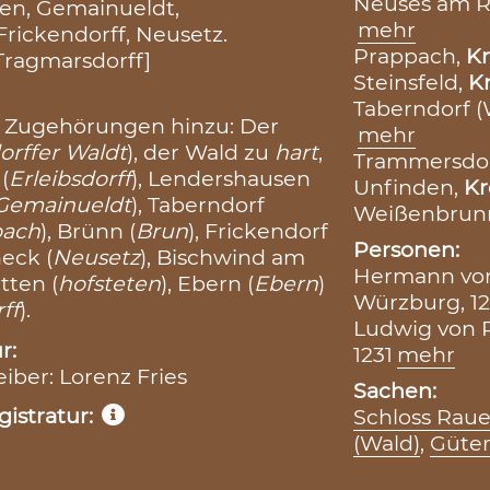
Neuses am 
usen, Gemainueldt,
mehr
Frickendorff, Neusetz.
Prappach,
Kr
 Tragmarsdorff]
Steinsfeld,
Kr
Taberndorf 
e Zugehörungen hinzu: Der
mehr
orffer Waldt
), der Wald zu
hart
,
Trammersdor
(
Erleibsdorff
), Lendershausen
Unfinden,
Kr
Gemainueldt
), Taberndorf
Weißenbrun
bach
), Brünn (
Brun
), Frickendorf
Personen:
eck (
Neusetz
), Bischwind am
Hermann von
etten (
hofsteten
), Ebern (
Ebern
)
Würzburg, 12
ff
).
Ludwig von R
r:
1231
mehr
eiber: Lorenz Fries
Sachen:
istratur:
Schloss Rau
(Wald)
,
Güte