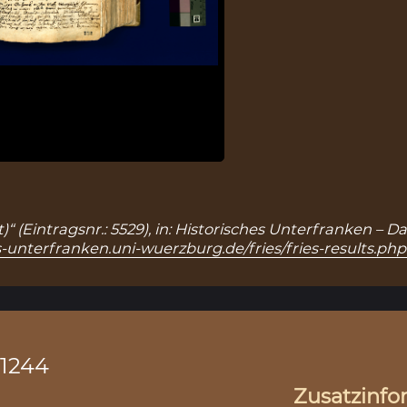
)“ (Eintragsnr.: 5529), in: Historisches Unterfranken –
s-unterfranken.uni-wuerzburg.de/fries/fries-results.ph
.1244
Zusatzinfo