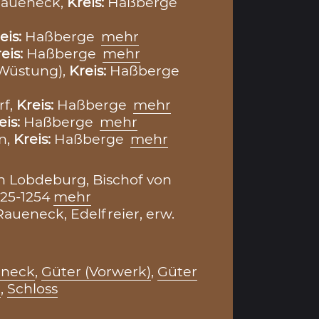
Raueneck,
Kreis:
Haßberge
eis:
Haßberge
mehr
eis:
Haßberge
mehr
(Wüstung),
Kreis:
Haßberge
f,
Kreis:
Haßberge
mehr
eis:
Haßberge
mehr
n,
Kreis:
Haßberge
mehr
 Lobdeburg, Bischof von
25-1254
mehr
aueneck, Edelfreier, erw.
eneck
,
Güter (Vorwerk)
,
Güter
r
,
Schloss