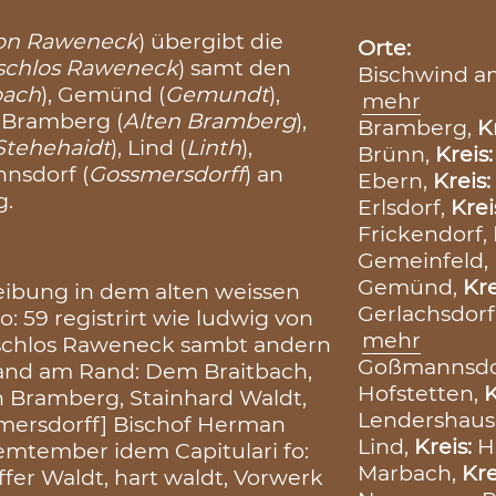
von Raweneck
) übergibt die
Orte:
schlos Raweneck
) samt den
Bischwind a
bach
), Gemünd (
Gemundt
),
mehr
, Bramberg (
Alten Bramberg
),
Bramberg,
K
Stehehaidt
), Lind (
Linth
),
Brünn,
Kreis
nsdorf (
Gossmersdorff
) an
Ebern,
Kreis:
g.
Erlsdorf,
Krei
Frickendorf,
Gemeinfeld,
Gemünd,
Kre
eibung in dem alten weissen
Gerlachsdorf
 59 registrirt wie ludwig von
mehr
schlos Raweneck sambt andern
Goßmannsdo
and am Rand: Dem Braitbach,
Hofstetten,
K
 Bramberg, Stainhard Waldt,
Lendershaus
smersdorff] Bischof Herman
Lind,
Kreis:
H
emtember idem Capitulari fo:
Marbach,
Kre
fer Waldt, hart waldt, Vorwerk