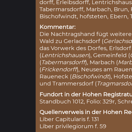
dorff, Erleibsdorff, Lentrichsha
Tabermarsdorff, Marbach, Brun, 
Bischofwindt, hofsteten, Ebern,
Kommentar:
Die Nachtragshand fügt weiter
Wald zu Gerlachsdorf (
Gerlachsd
das Vorwerk des Dorfes, Erlsdorf 
(
Lentrichshausen
), Gemeinfeld (
(
Tabermarsdorff
), Marbach (
Mar
(
Frickendorff
), Neuses am Rauen
Raueneck (
Bischofwindt
), Hofst
und Trammersdorf (
Tragmarsdor
Fundort in der Hohen Registratu
Standbuch 1012, Folio: 329r, Schr
Quellenverweis in der Hohen Reg
Liber Capitularis f. 131
Liber privilegiorum f. 59