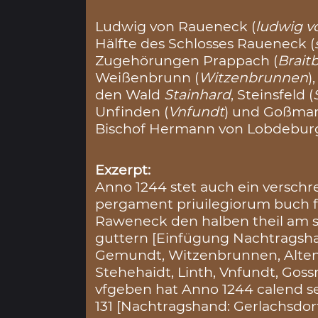
Ludwig von Raueneck (
ludwig 
Hälfte des Schlosses Raueneck (
Zugehörungen Prappach (
Brait
Weißenbrunn (
Witzenbrunnen
)
den Wald
Stainhard
, Steinsfeld (
Unfinden (
Vnfundt
) und Goßman
Bischof Hermann von Lobdebur
Exzerpt:
Anno 1244 stet auch ein verschr
pergament priuilegiorum buch fo:
Raweneck den halben theil am 
guttern [Einfügung Nachtragsh
Gemundt, Witzenbrunnen, Alten
Stehehaidt, Linth, Vnfundt, Gos
vfgeben hat Anno 1244 calend s
131 [Nachtragshand: Gerlachsdorf