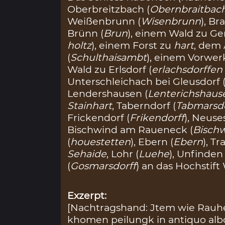
Oberbreitzbach (
Obernbraitbac
Weißenbrunn (
Wisenbrunn
), B
Brünn (
Brun
), einem Wald zu Ger
holtz
), einem Forst zu
hart
, dem
(
Schulthaisambt
), einem Vorwer
Wald zu Erlsdorf (
erlachsdorffen 
Unterschleichach bei Gleusdorf 
Lendershausen (
Lenterichshaus
Stainhart
, Taberndorf (
Tabmarsdo
Frickendorf (
Frikendorff
), Neus
Bischwind am Raueneck (
Bisch
(
houestetten
), Ebern (
Ebern
), T
Sehaide
, Lohr (
Luehe
), Unfinden 
(
Gosmarsdorff
) an das Hochstift
Exzerpt:
[Nachtragshand: Jtem wie Rauhe
khomen peilungk in antiquo albo