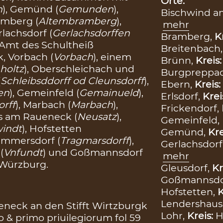
Orte:
h
), Gemünd (
Gemunden
),
Bischwind a
ramberg (
Altembramberg
),
mehr
lachsdorf (
Gerlachsdorffen
Bramberg,
K
 Amt des Schultheiß
Breitenbach
k, Vorbach (
Vorbach
), einem
Brünn,
Kreis
holtz
), Oberschleichach und
Burgpreppa
(
Schleibsddorff od Cleunsdorff
),
Ebern,
Kreis:
en
), Gemeinfeld (
Gemainueld
),
Erlsdorf,
Krei
rff
), Marbach (
Marbach
),
Frickendorf,
es am Raueneck (
Neusatz
),
Gemeinfeld,
windt
), Hofstetten
Gemünd,
Kre
rammersdorf (
Tragmarsdorff
),
Gerlachsdorf
(
Vnfundt
) und Goßmannsdorf
mehr
 Würzburg.
Gleusdorf,
Kr
Goßmannsdo
Hofstetten,
K
Lendershaus
neck an den Stifft Wirtzburgk
Lohr,
Kreis:
H
 & primo priuilegiorum fol 59