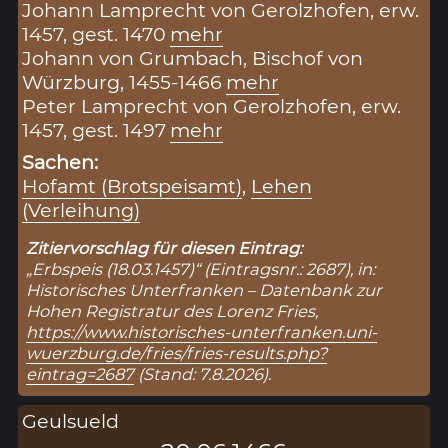
Johann Lamprecht von Gerolzhofen, erw.
1457, gest. 1470
mehr
Johann von Grumbach, Bischof von
Würzburg, 1455-1466
mehr
Peter Lamprecht von Gerolzhofen, erw.
1457, gest. 1497
mehr
Sachen:
Hofamt (Brotspeisamt)
,
Lehen
(Verleihung)
Zitiervorschlag für diesen Eintrag:
„Erbspeis (18.03.1457)“ (Eintragsnr.: 2687), in:
Historisches Unterfranken – Datenbank zur
Hohen Registratur des Lorenz Fries,
https://www.historisches-unterfranken.uni-
wuerzburg.de/fries/fries-results.php?
eintrag=2687
(Stand: 7.8.2026).
Geulsueld