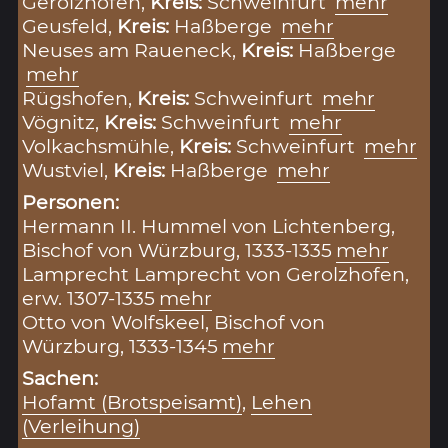
Gerolzhofen,
Kreis:
Schweinfurt
mehr
Geusfeld,
Kreis:
Haßberge
mehr
Neuses am Raueneck,
Kreis:
Haßberge
mehr
Rügshofen,
Kreis:
Schweinfurt
mehr
Vögnitz,
Kreis:
Schweinfurt
mehr
Volkachsmühle,
Kreis:
Schweinfurt
mehr
Wustviel,
Kreis:
Haßberge
mehr
Personen:
Hermann II. Hummel von Lichtenberg,
Bischof von Würzburg, 1333-1335
mehr
Lamprecht Lamprecht von Gerolzhofen,
erw. 1307-1335
mehr
Otto von Wolfskeel, Bischof von
Würzburg, 1333-1345
mehr
Sachen:
Hofamt (Brotspeisamt)
,
Lehen
(Verleihung)