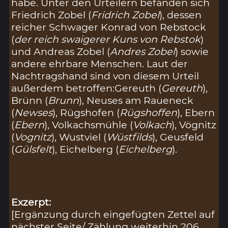
habe. Unter den Urteilern befanden sich
Friedrich Zobel (
Fridrich Zobel
), dessen
reicher Schwager Konrad von Rebstock
(
der reich swaigerer Kuns von Rebstok
)
und Andreas Zobel (
Andres Zobel
) sowie
andere ehrbare Menschen. Laut der
Nachtragshand sind von diesem Urteil
außerdem betroffen:Gereuth (
Gereuth
),
Brünn (
Brunn
), Neuses am Raueneck
(
Newses
), Rügshofen (
Rügshoffen
), Ebern
(
Ebern
), Volkachsmühle (
Volkach
), Vögnitz
(
Vognitz
), Wustviel (
Wüstfilds
), Geusfeld
(
Gülsfelt
), Eichelberg (
Eichelberg
).
Exzerpt:
[Ergänzung durch eingefügten Zettel auf
nächster Seite/ Zählung weiterhin 206