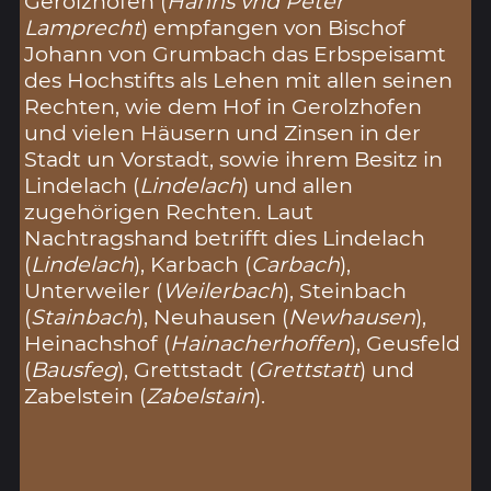
Gerolzhofen (
Hanns vnd Peter
Lamprecht
) empfangen von Bischof
Johann von Grumbach das Erbspeisamt
des Hochstifts als Lehen mit allen seinen
Rechten, wie dem Hof in Gerolzhofen
und vielen Häusern und Zinsen in der
Stadt un Vorstadt, sowie ihrem Besitz in
Lindelach (
Lindelach
) und allen
zugehörigen Rechten. Laut
Nachtragshand betrifft dies Lindelach
(
Lindelach
), Karbach (
Carbach
),
Unterweiler (
Weilerbach
), Steinbach
(
Stainbach
), Neuhausen (
Newhausen
),
Heinachshof (
Hainacherhoffen
), Geusfeld
(
Bausfeg
), Grettstadt (
Grettstatt
) und
Zabelstein (
Zabelstain
).