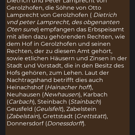
Dietrich und Peter Lamprecht von
Gerolzhofen, die Söhne von Otto
Lamprecht von Gerolzhofen (
Dietrich
vnd peter Lamprecht, des obgenanten
Oten sune
) empfangen das Erbspeisamt
mit allen dazu gehörenden Rechten, wie
dem Hof in Gerolzhofen und seinen
Rechten, der zu diesem Amt gehört,
sowie etlichen Häusern und Zinsen in der
Stadt und Vorstadt, die in den Besitz des
Hofs gehören, zum Lehen. Laut der
Nachtragshand betrifft dies auch
Heinachshof (
Hainacher hoff
),
Neuhausen (
Newhausen
), Karbach
(
Carbach
), Steinbach (
Stainbach
)
Geusfeld (
Geulsfelt
), Zabelstein
(
Zabelstain
), Grettstadt (
Grettstatt
),
Donnersdorf (
Donessdorff
).