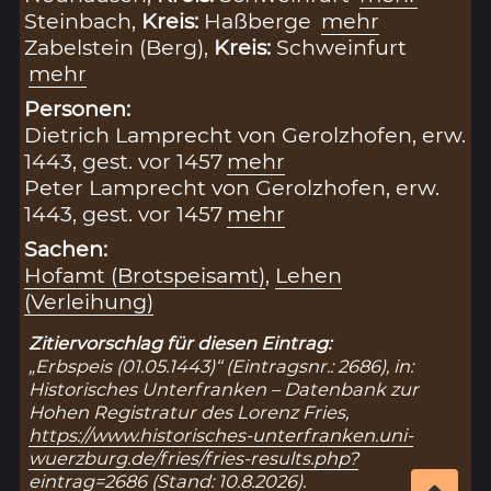
Steinbach,
Kreis:
Haßberge
mehr
Zabelstein (Berg),
Kreis:
Schweinfurt
mehr
Personen:
Dietrich Lamprecht von Gerolzhofen, erw.
1443, gest. vor 1457
mehr
Peter Lamprecht von Gerolzhofen, erw.
1443, gest. vor 1457
mehr
Sachen:
Hofamt (Brotspeisamt)
,
Lehen
(Verleihung)
Zitiervorschlag für diesen Eintrag:
„Erbspeis (01.05.1443)“ (Eintragsnr.: 2686), in:
Historisches Unterfranken – Datenbank zur
Hohen Registratur des Lorenz Fries,
https://www.historisches-unterfranken.uni-
wuerzburg.de/fries/fries-results.php?
eintrag=2686
(Stand: 10.8.2026).