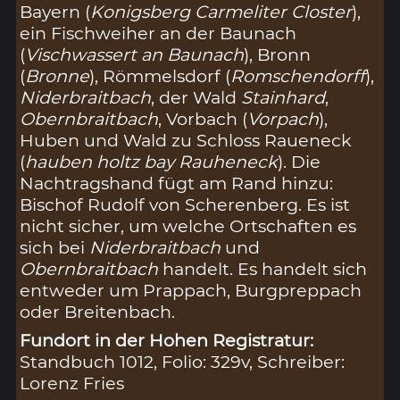
Bayern (
Konigsberg Carmeliter Closter
),
ein Fischweiher an der Baunach
(
Vischwassert an Baunach
), Bronn
(
Bronne
), Römmelsdorf (
Romschendorff
),
Niderbraitbach
, der Wald
Stainhard
,
Obernbraitbach
, Vorbach (
Vorpach
),
Huben und Wald zu Schloss Raueneck
(
hauben holtz bay Rauheneck
). Die
Nachtragshand fügt am Rand hinzu:
Bischof Rudolf von Scherenberg. Es ist
nicht sicher, um welche Ortschaften es
sich bei
Niderbraitbach
und
Obernbraitbach
handelt. Es handelt sich
entweder um Prappach, Burgpreppach
oder Breitenbach.
Fundort in der Hohen Registratur:
Standbuch 1012, Folio: 329v, Schreiber:
Lorenz Fries