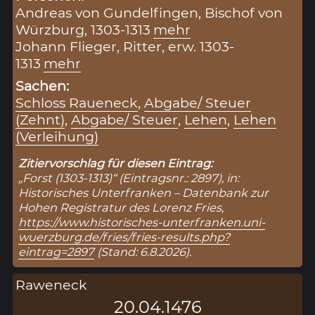
Andreas von Gundelfingen, Bischof von
Würzburg, 1303-1313
mehr
Johann Flieger, Ritter, erw. 1303-
1313
mehr
Sachen:
Schloss Raueneck
,
Abgabe/ Steuer
(Zehnt)
,
Abgabe/ Steuer
,
Lehen
,
Lehen
(Verleihung)
Zitiervorschlag für diesen Eintrag:
„Forst (1303-1313)“ (Eintragsnr.: 2897), in:
Historisches Unterfranken – Datenbank zur
Hohen Registratur des Lorenz Fries,
https://www.historisches-unterfranken.uni-
wuerzburg.de/fries/fries-results.php?
eintrag=2897
(Stand: 6.8.2026).
Raweneck
20.04.1476