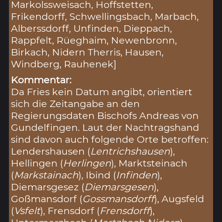
Markolssweisach, Hoffstetten,
Frikendorff, Schwellingsbach, Marbach,
Alberssdorff, Unfinden, Dieppach,
Rappfelt, Rüeghaim, Newenbronn,
Birkach, Nidern Therris, Hausen,
Windberg, Rauhenek]
Kommentar:
Da Fries kein Datum angibt, orientiert
sich die Zeitangabe an den
Regierungsdaten Bischofs Andreas von
Gundelfingen. Laut der Nachtragshand
sind davon auch folgende Orte betroffen:
Lendershausen (
Lentrichshausen
),
Hellingen (
Herlingen
), Marktsteinach
(
Markstainach
), Ibind (
Infinden
),
Diemarsgesez (
Diemarsgesen
),
Goßmansdorf (
Gossmansdorff
), Augsfeld
(
Vsfelt
), Frensdorf (
Frensdorff
),