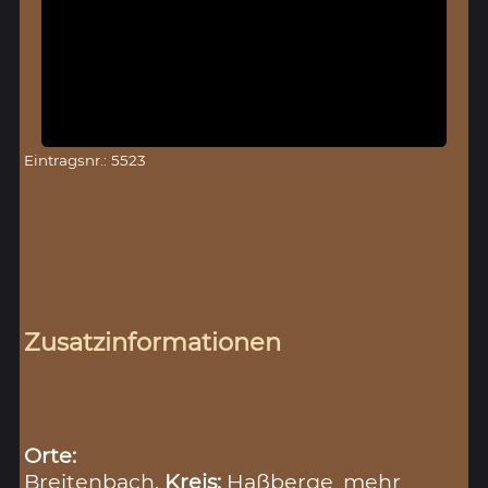
Eintragsnr.: 5523
Zusatzinformationen
Orte:
Breitenbach,
Kreis:
Haßberge
mehr