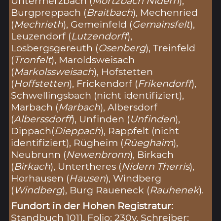
Untermerzbach (
Mortzbach Nidern
),
Burgpreppach (
Braitbach
), Mechenried
(
Mechrieth
), Gemeinfeld (
Gemainsfelt
),
Leuzendorf (
Lutzendorff
),
Losbergsgereuth (
Osenberg
), Treinfeld
(
Tronfelt
), Maroldsweisach
(
Markolssweisach
), Hofstetten
(
Hoffstetten
), Frickendorf (
Frikendorff
),
Schwellingsbach (nicht identifiziert),
Marbach (
Marbach
), Albersdorf
(
Alberssdorff
), Unfinden (
Unfinden
),
Dippach(
Dieppach
), Rappfelt (nicht
identifiziert), Rügheim (
Rüeghaim
),
Neubrunn (
Newenbronn
), Birkach
(
Birkach
), Untertheres (
Nidern Therris
),
Horhausen (
Hausen
), Windberg
(
Windberg
), Burg Raueneck (
Rauhenek
).
Fundort in der Hohen Registratur:
Standbuch 1011, Folio: 230v, Schreiber: