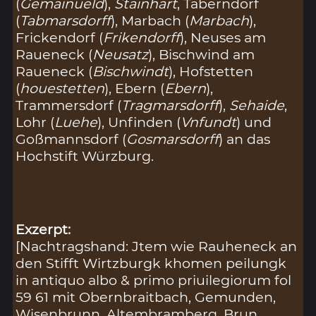
(
Gemainueld
),
Stainhart
, Taberndorf
(
Tabmarsdorff
), Marbach (
Marbach
),
Frickendorf (
Frikendorff
), Neuses am
Raueneck (
Neusatz
), Bischwind am
Raueneck (
Bischwindt
), Hofstetten
(
houestetten
), Ebern (
Ebern
),
Trammersdorf (
Tragmarsdorff
),
Sehaide
,
Lohr (
Luehe
), Unfinden (
Vnfundt
) und
Goßmannsdorf (
Gosmarsdorff
) an das
Hochstift Würzburg.
Exzerpt:
[Nachtragshand: Jtem wie Rauheneck an
den Stifft Wirtzburgk khomen peilungk
in antiquo albo & primo priuilegiorum fol
59 61 mit Obernbraitbach, Gemunden,
Wisenbrunn, Altembramberg, Brun,