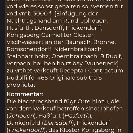
vnd wie es sonst gehalten sol werden fur
vnd vmb 3000 fl [Einfügung der
Nachtragshand am Rand: Jphouen,
Hasfurth, Dansdorff, Frickendorff,
Konigsberg Carmeliter Closter,
Vischwassert an der Baunach, Bronne,
Romschendorff, Nidernbraitbach,
Stainhart holtz, Obernbraitbach, B Ruolf,
Vorpach, hauben holtz bay Rauheneck]
zu vrthet verkauft Recepta I Contractum
Rudolfi fo. 465 Originale sub tra S
proprietat
Kommentar:
Die Nachtragshand fügt Orte hinzu, die
von dem Verkauf betroffen sind: Iphofen
(
Jphouen
), Haßfurt (
Hasfurth
),
Dankenfeld (
Dansdorff
), Frickendorf
(
Frickendorff
), das Kloster Königsberg in