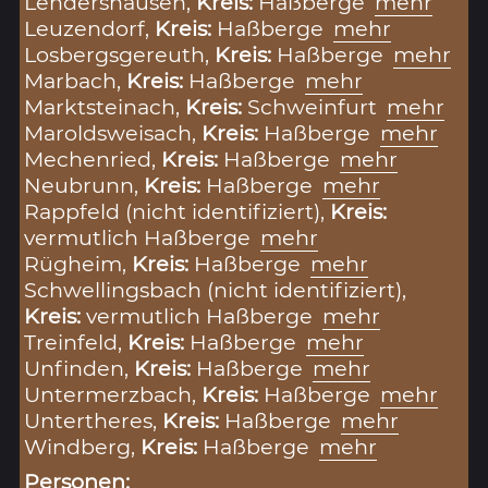
Lendershausen,
Kreis:
Haßberge
mehr
Leuzendorf,
Kreis:
Haßberge
mehr
Losbergsgereuth,
Kreis:
Haßberge
mehr
Marbach,
Kreis:
Haßberge
mehr
Marktsteinach,
Kreis:
Schweinfurt
mehr
Maroldsweisach,
Kreis:
Haßberge
mehr
Mechenried,
Kreis:
Haßberge
mehr
Neubrunn,
Kreis:
Haßberge
mehr
Rappfeld (nicht identifiziert),
Kreis:
vermutlich Haßberge
mehr
Rügheim,
Kreis:
Haßberge
mehr
Schwellingsbach (nicht identifiziert),
Kreis:
vermutlich Haßberge
mehr
Treinfeld,
Kreis:
Haßberge
mehr
Unfinden,
Kreis:
Haßberge
mehr
Untermerzbach,
Kreis:
Haßberge
mehr
Untertheres,
Kreis:
Haßberge
mehr
Windberg,
Kreis:
Haßberge
mehr
Personen: