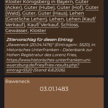
Kloster Königsberg in Bayern
,
Güter
(Acker)
,
Güter (Hube)
,
Güter (Hof)
,
Güter
(Wald)
,
Güter
,
Güter (Haus)
,
Lehen
(Geistliche Lehen)
,
Lehen
,
Lehen (Kauf/
Verkauf)
,
Kauf/ Verkauf
,
Schloss
,
Gewässer
,
Kloster
Zitiervorschlag für diesen Eintrag:
„Raweneck (20.04.1476)“ (Eintragsnr.: 5520), in:
Historisches Unterfranken – Datenbank zur
Hohen Registratur des Lorenz Fries,
https://www.historisches-unterfranken.uni-
wuerzburg.de/fries/fries-results.php?
eintrag=5520
(Stand: 6.8.2026).
Raweneck
03.01.1483