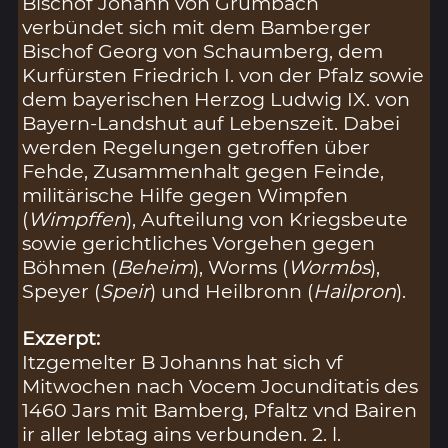
Bischof Johann von Grumbach
verbündet sich mit dem Bamberger
Bischof Georg von Schaumberg, dem
Kurfürsten Friedrich I. von der Pfalz sowie
dem bayerischen Herzog Ludwig IX. von
Bayern-Landshut auf Lebenszeit. Dabei
werden Regelungen getroffen über
Fehde, Zusammenhalt gegen Feinde,
militärische Hilfe gegen Wimpfen
(
Wimpffen
), Aufteilung von Kriegsbeute
sowie gerichtliches Vorgehen gegen
Böhmen (
Beheim
), Worms (
Wormbs
),
Speyer (
Speir
) und Heilbronn (
Hailpron
).
Exzerpt:
Itzgemelter B Johanns hat sich vf
Mitwochen nach Vocem Jocunditatis des
1460 Jars mit Bamberg, Pfaltz vnd Bairen
ir aller lebtag ains verbunden. 2. l.