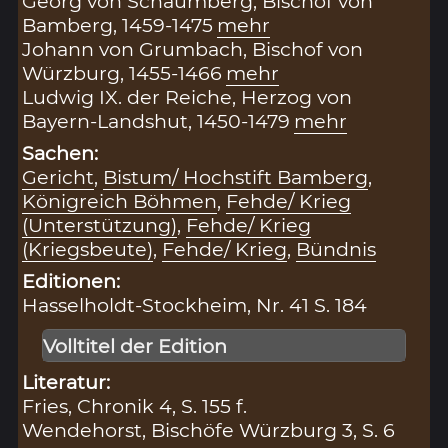
Georg von Schaumberg, Bischof von
Bamberg, 1459-1475
mehr
Johann von Grumbach, Bischof von
Würzburg, 1455-1466
mehr
Ludwig IX. der Reiche, Herzog von
Bayern-Landshut, 1450-1479
mehr
Sachen:
Gericht
,
Bistum/ Hochstift Bamberg
,
Königreich Böhmen
,
Fehde/ Krieg
(Unterstützung)
,
Fehde/ Krieg
(Kriegsbeute)
,
Fehde/ Krieg
,
Bündnis
Editionen:
Hasselholdt-Stockheim, Nr. 41 S. 184
Volltitel der Edition
Literatur:
Fries, Chronik 4, S. 155 f.
Wendehorst, Bischöfe Würzburg 3, S. 6