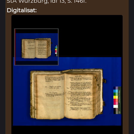
StA Würzburg, ldf 13, S. 146f.
Digitalisat: