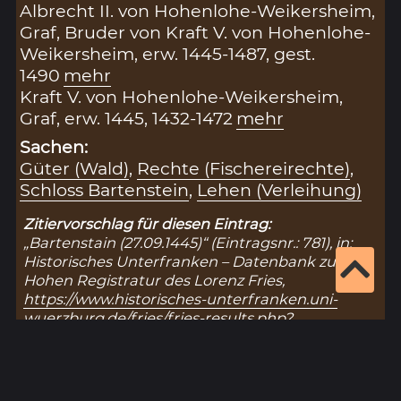
Albrecht II. von Hohenlohe-Weikersheim,
Graf, Bruder von Kraft V. von Hohenlohe-
Weikersheim, erw. 1445-1487, gest.
1490
mehr
Kraft V. von Hohenlohe-Weikersheim,
Graf, erw. 1445, 1432-1472
mehr
Sachen:
Güter (Wald)
,
Rechte (Fischereirechte)
,
Schloss Bartenstein
,
Lehen (Verleihung)
Zitiervorschlag für diesen Eintrag:
„Bartenstain (27.09.1445)“ (Eintragsnr.: 781), in:
Historisches Unterfranken – Datenbank zur
Hohen Registratur des Lorenz Fries,
https://www.historisches-unterfranken.uni-
wuerzburg.de/fries/fries-results.php?
eintrag=781
(Stand: 6.8.2026).