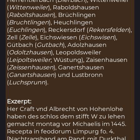
(
Wittenweiler
), Raboldshausen
(
Raboltshausen
), Brüchlingen
(
Bruchtlingen
), Heuchlingen
(
Euchlingen
), Reckersdorf (
Rekersfelden
),
Zell (
Zelle
), Eichswiesen (
Eichswisen
),
Gütbach (
Gutbach
), Adolzhausen
(
Odoltzhausen
), Leopoldsweiler
(
Leipoltsweiler
; Wüstung), Zaisenhausen
(
Zeissenhausen
), Ganertshausen
(
Ganartshausen
) und Lustbronn
(
Luchsprunn
).
Exzerpt:
Her Craft vnd Albrecht von Hohenlohe
haben des schlos dem stifft W zu lehen
gemacht montag vor Michaelis im 1445.
Recepta in feodorum Limpurg fo. 4.
[Nachtragshand am Rand: mit Durkthal,