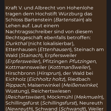
Kraft V. und Albrecht von Hohenlohe
tragen dem Hochstift Würzburg das
Schloss Bartenstein (
Bartenstain
) als
Lehen auf. Laut einem
Nachtragsschreiber sind von diesem
Rechtsgeschäft ebenfalls betroffen:
Durkthal
(nicht lokalisierbar),
Ettenhausen (
Ettenhausen
), Steinach am
Wald (
Stainach
), Erpfersweiler
(
Erpfersweiler
), Pfitzingen
Pfutzingen
,
Kottmannsweiler (
Kottmanßweiler
),
Hirschbronn (
Hirsprun
), der Wald bei
Eichholz (
Eichholtz holtz
), Riedbach
Rippach
, Maisenwinkel (
Meißenwinkel
;
Wüstung), Reichertswiesen
(
Reichartswisen
), Möckmühl (
Mekmueln
),
Schillingsfürst (
Schillingsfurst
), Neureuth
(
Newreuth
), Schwand (
Schwandt
), Weiler