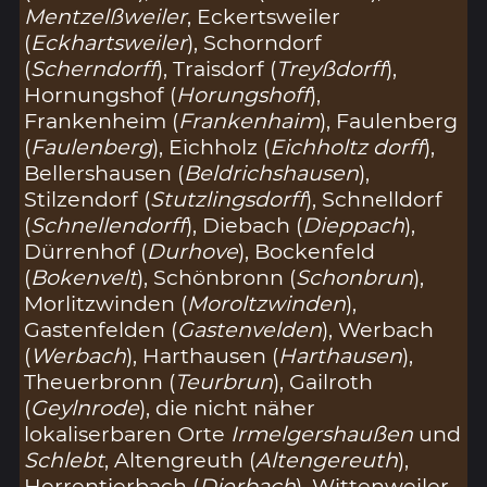
Mentzelßweiler
, Eckertsweiler
(
Eckhartsweiler
), Schorndorf
(
Scherndorff
), Traisdorf (
Treyßdorff
),
Hornungshof (
Horungshoff
),
Frankenheim (
Frankenhaim
), Faulenberg
(
Faulenberg
), Eichholz (
Eichholtz dorff
),
Bellershausen (
Beldrichshausen
),
Stilzendorf (
Stutzlingsdorff
), Schnelldorf
(
Schnellendorff
), Diebach (
Dieppach
),
Dürrenhof (
Durhove
), Bockenfeld
(
Bokenvelt
), Schönbronn (
Schonbrun
),
Morlitzwinden (
Moroltzwinden
),
Gastenfelden (
Gastenvelden
), Werbach
(
Werbach
), Harthausen (
Harthausen
),
Theuerbronn (
Teurbrun
), Gailroth
(
Geylnrode
), die nicht näher
lokaliserbaren Orte
Irmelgershaußen
und
Schlebt
, Altengreuth (
Altengereuth
),
Herrentierbach (
Dierbach
), Wittenweiler