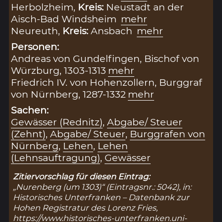
Herbolzheim,
Kreis:
Neustadt an der
Aisch-Bad Windsheim
mehr
Neureuth,
Kreis:
Ansbach
mehr
Personen:
Andreas von Gundelfingen, Bischof von
Würzburg, 1303-1313
mehr
Friedrich IV. von Hohenzollern, Burggraf
von Nürnberg, 1287-1332
mehr
Sachen:
Gewässer (Rednitz)
,
Abgabe/ Steuer
(Zehnt)
,
Abgabe/ Steuer
,
Burggrafen von
Nürnberg
,
Lehen
,
Lehen
(Lehnsauftragung)
,
Gewässer
Zitiervorschlag für diesen Eintrag:
„Nurenberg (um 1303)“ (Eintragsnr.: 5042), in:
Historisches Unterfranken – Datenbank zur
Hohen Registratur des Lorenz Fries,
https://www.historisches-unterfranken.uni-