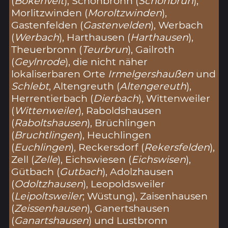
(
Bokenvelt
), Schönbronn (
Schonbrun
),
Morlitzwinden (
Moroltzwinden
),
Gastenfelden (
Gastenvelden
), Werbach
(
Werbach
), Harthausen (
Harthausen
),
Theuerbronn (
Teurbrun
), Gailroth
(
Geylnrode
), die nicht näher
lokaliserbaren Orte
Irmelgershaußen
und
Schlebt
, Altengreuth (
Altengereuth
),
Herrentierbach (
Dierbach
), Wittenweiler
(
Wittenweiler
), Raboldshausen
(
Raboltshausen
), Brüchlingen
(
Bruchtlingen
), Heuchlingen
(
Euchlingen
), Reckersdorf (
Rekersfelden
),
Zell (
Zelle
), Eichswiesen (
Eichswisen
),
Gütbach (
Gutbach
), Adolzhausen
(
Odoltzhausen
), Leopoldsweiler
(
Leipoltsweiler
; Wüstung), Zaisenhausen
(
Zeissenhausen
), Ganertshausen
(
Ganartshausen
) und Lustbronn