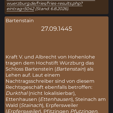
wuerzburg.de/fries/fries-results.php?
eintrag=5042
(Stand: 6.8.2026).
Bartenstain
27.09.1445
Kraft V. und Albrecht von Hohenlohe
tragen dem Hochstift Würzburg das
Schloss Bartenstein (
Bartenstain
) als
Lehen auf. Laut einem
Nachtragsschreiber sind von diesem
Rechtsgeschäft ebenfalls betroffen:
Durkthal
(nicht lokalisierbar),
Ettenhausen (
Ettenhausen
), Steinach am
Wald (
Stainach
), Erpfersweiler
(
Erpfersweiler
), Pfitzingen
Pfutzingen
,