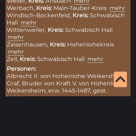
Weiler,
Kreis:
Ansbach
mehr
Werbach,
Kreis:
Main-Tauber-Kreis
mehr
Windisch-Bockenfeld,
Kreis:
Schwäbisch
Hall
mehr
Wittenweiler,
Kreis:
Schwäbisch Hall
mehr
Zaisenhausen,
Kreis:
Hohenlohekreis
mehr
Zell,
Kreis:
Schwäbisch Hall
mehr
Personen:
Albrecht II. von Hohenlohe-Weikersheim,
Graf, Bruder von Kraft V. von Hohenlohe-
Weikersheim, erw. 1445-1487, gest.
1490
mehr
Kraft V. von Hohenlohe-Weikersheim,
Graf, erw. 1445, 1432-1472
mehr
Sachen:
Güter (Wald)
,
Rechte (Fischereirechte)
,