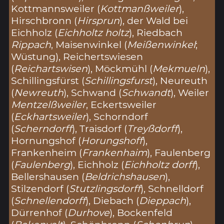
Kottmannsweiler (
Kottmanßweiler
),
Hirschbronn (
Hirsprun
), der Wald bei
Eichholz (
Eichholtz holtz
), Riedbach
Rippach
, Maisenwinkel (
Meißenwinkel
;
Wüstung), Reichertswiesen
(
Reichartswisen
), Möckmühl (
Mekmueln
),
Schillingsfürst (
Schillingsfurst
), Neureuth
(
Newreuth
), Schwand (
Schwandt
), Weiler
Mentzelßweiler
, Eckertsweiler
(
Eckhartsweiler
), Schorndorf
(
Scherndorff
), Traisdorf (
Treyßdorff
),
Hornungshof (
Horungshoff
),
Frankenheim (
Frankenhaim
), Faulenberg
(
Faulenberg
), Eichholz (
Eichholtz dorff
),
Bellershausen (
Beldrichshausen
),
Stilzendorf (
Stutzlingsdorff
), Schnelldorf
(
Schnellendorff
), Diebach (
Dieppach
),
Dürrenhof (
Durhove
), Bockenfeld