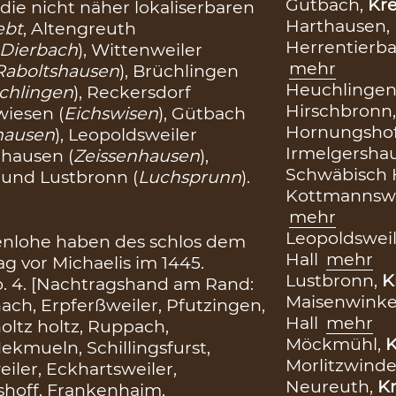
Gütbach,
Kre
, die nicht näher lokaliserbaren
Harthausen,
ebt
, Altengreuth
Herrentierb
Dierbach
), Wittenweiler
mehr
Raboltshausen
), Brüchlingen
Heuchlingen
chlingen
), Reckersdorf
Hirschbronn
wiesen (
Eichswisen
), Gütbach
Hornungsho
hausen
), Leopoldsweiler
Irmelgershauß
nhausen (
Zeissenhausen
),
Schwäbisch 
) und Lustbronn (
Luchsprunn
).
Kottmannswe
mehr
Leopoldsweil
enlohe haben des schlos dem
Hall
mehr
g vor Michaelis im 1445.
Lustbronn,
K
. 4. [Nachtragshand am Rand:
Maisenwinke
ach, Erpferßweiler, Pfutzingen,
Hall
mehr
oltz holtz, Ruppach,
Möckmühl,
K
ekmueln, Schillingsfurst,
Morlitzwind
ler, Eckhartsweiler,
Neureuth,
Kr
shoff, Frankenhaim,