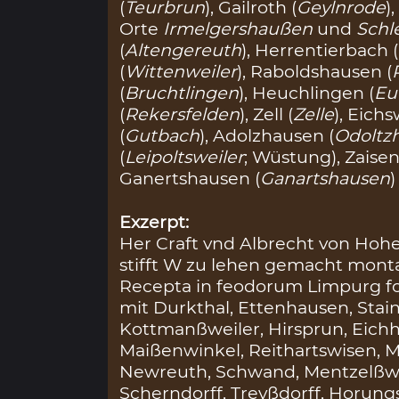
(
Teurbrun
), Gailroth (
Geylnrode
)
Orte
Irmelgershaußen
und
Schl
(
Altengereuth
), Herrentierbach (
(
Wittenweiler
), Raboldshausen (
(
Bruchtlingen
), Heuchlingen (
Eu
(
Rekersfelden
), Zell (
Zelle
), Eichs
(
Gutbach
), Adolzhausen (
Odoltz
(
Leipoltsweiler
; Wüstung), Zaise
Ganertshausen (
Ganartshausen
Exzerpt:
Her Craft vnd Albrecht von Hoh
stifft W zu lehen gemacht monta
Recepta in feodorum Limpurg fo
mit Durkthal, Ettenhausen, Stain
Kottmanßweiler, Hirsprun, Eichh
Maißenwinkel, Reithartswisen, M
Newreuth, Schwand, Mentzelßwei
Scherndorff, Treyßdorff, Horung