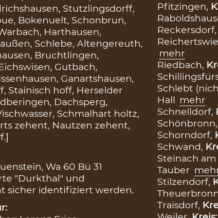
Pfitzingen,
K
drichshausen, Stutzlingsdorff,
Raboldshaus
oue, Bokenuelt, Schonbrun,
Reckersdorf
Warbach, Harthausen,
Reichertswi
haußen, Schlebe, Altengereuth,
mehr
hausen, Bruchtlingen,
Riedbach,
Kr
 Eichswisen, Gutbach,
Schillingsfür
eissenhausen, Ganartshausen,
Schlebt (nicht
, Stainisch hoff, Herselder
Hall
mehr
ldberingen, Dachsperg,
Schnelldorf,
Vischwasser, Schmalhart holtz,
Schönbronn
rts zehent, Nautzen zehent,
Schorndorf,
.]
Schwand,
Kr
Steinach am
uenstein, Wa 60 Bü 31
Tauber
meh
Orte "Durkthal" und
Stilzendorf,
K
 sicher identifiziert werden.
Theuerbron
Traisdorf,
Kre
r:
Weiler,
Kreis