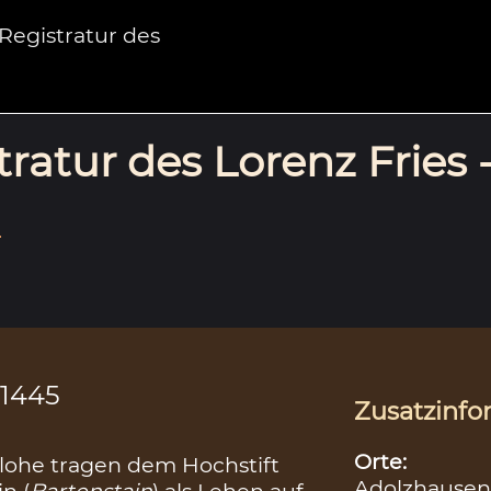
egistratur des
ratur des Lorenz Fries 
.
.1445
Zusatzinfo
Orte:
nlohe tragen dem Hochstift
Adolzhausen
n (
Bartenstain
) als Lehen auf.