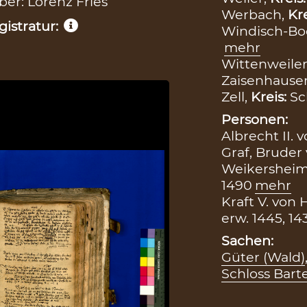
iber: Lorenz Fries
Werbach,
Kr
istratur:
Windisch-Bo
mehr
Wittenweiler
Zaisenhause
Zell,
Kreis:
Sc
Personen:
Albrecht II.
Graf, Bruder
Weikersheim,
1490
mehr
Kraft V. von
erw. 1445, 14
Sachen:
Güter (Wald)
Schloss Bart