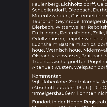
Faulenberg, Eichholtz dorff, Gel
Schuellendorff, Dieppach, Durh
Morentzwinden, Gastenuelden, 
Teurbrun, Geylnrode, Irmelgers
Dierbach, Wittenweiler, Rabolts
Euthlingen, Rekersfelden, Zelle,
Odoltzhausen, Leipeltsweiler, Z
Luchshaim Basthaim schlos, dorff
houe, Wernisch houe, Nidernwa
Olspach vischwasser, Braitbach 
Truchsessische guetter, Rugelha
Altenuelt wusten, Weispach dorff
Kommentar:
Vgl. Hohenlohe-Zentralarchiv Ne
(Abschrift aus dem 18. Jh.). Die 
"Irmelgershaußen" konnten nicht
Fundort in der Hohen Registratu