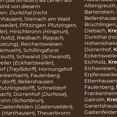
Altengreuth
sind von diesem
Bartenstein,
fen:
Durkthal
(nicht
Bellershause
nhausen
), Steinach am Wald
Brüchlingen
sweiler
), Pfitzingen
Pfutzingen
,
Diebach,
Kre
er
), Hirschbronn (
Hirsprun
),
Durkthal (nic
 holtz
), Riedbach
Rippach
,
Hohenlohekr
üstung), Reichertswiesen
Dürrenhof,
K
kmueln
), Schillingsfürst
Eckertsweile
euth
), Schwand (
Schwandt
),
Eichholz,
Kre
eiler (
Eckhartsweiler
),
Eichswiesen
orf (
Treyßdorff
), Hornungshof
Erpfersweile
ankenhaim
), Faulenberg
Ettenhausen
 dorff
), Bellershausen
Faulenberg,
tutzlingsdorff
), Schnelldorf
Frankenhei
pach
), Dürrenhof (
Durhove
),
Gailroth,
Krei
ronn (
Schonbrun
),
Ganertshaus
, Gastenfelden (
Gastenvelden
),
Gastenfelde
 (
Harthausen
), Theuerbronn