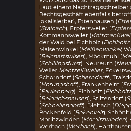
Laut einem Nachtragsschreiber 
Rechtsgeschäft ebenfalls betrof
lokalisierbar), Ettenhausen (
Ette
(
Stainach
), Erpfersweiler (
Erpfer
Kottmannsweiler (
Kottmanßweil
der Wald bei Eichholz (
Eichholtz
Maisenwinkel (
Meißenwinkel
; W
(
Reichartswisen
), Möckmühl (
Me
(
Schillingsfurst
), Neureuth (
Newr
Weiler
Mentzelßweiler
, Eckertsw
Schorndorf (
Scherndorff
), Traisd
(
Horungshoff
), Frankenheim (
Fr
(
Faulenberg
), Eichholz (
Eichholtz
(
Beldrichshausen
), Stilzendorf (
S
(
Schnellendorff
), Diebach (
Diep
Bockenfeld (
Bokenvelt
), Schönb
Morlitzwinden (
Moroltzwinden
)
Werbach (
Werbach
), Harthausen