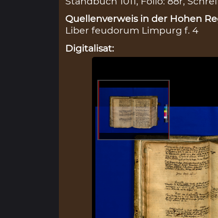
Standbuch 1011, Folio: 88r, Schre
Quellenverweis in der Hohen Reg
Liber feudorum Limpurg f. 4
Digitalisat: