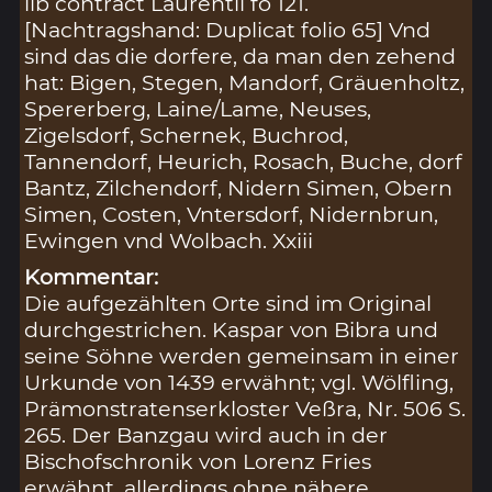
lib contract Laurentii fo 121.
[Nachtragshand: Duplicat folio 65] Vnd
sind das die dorfere, da man den zehend
hat: Bigen, Stegen, Mandorf, Gräuenholtz,
Spererberg, Laine/Lame, Neuses,
Zigelsdorf, Schernek, Buchrod,
Tannendorf, Heurich, Rosach, Buche, dorf
Bantz, Zilchendorf, Nidern Simen, Obern
Simen, Costen, Vntersdorf, Nidernbrun,
Ewingen vnd Wolbach. Xxiii
Kommentar:
Die aufgezählten Orte sind im Original
durchgestrichen. Kaspar von Bibra und
seine Söhne werden gemeinsam in einer
Urkunde von 1439 erwähnt; vgl. Wölfling,
Prämonstratenserkloster Veßra, Nr. 506 S.
265. Der Banzgau wird auch in der
Bischofschronik von Lorenz Fries
erwähnt, allerdings ohne nähere