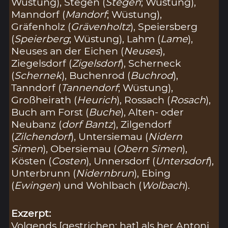
Wüstung), Stegen (
Stegen
; Wüstung),
Manndorf (
Mandorf
; Wüstung),
Gräfenholz (
Grävenholtz
), Speiersberg
(
Speierberg
; Wüstung), Lahm (
Lame
),
Neuses an der Eichen (
Neuses
),
Ziegelsdorf (
Zigelsdorf
), Scherneck
(
Schernek
), Buchenrod (
Buchrod
),
Tanndorf (
Tannendorf
; Wüstung),
Großheirath (
Heurich
), Rossach (
Rosach
),
Buch am Forst (
Buche
), Alten- oder
Neubanz (
dorf Bantz
), Zilgendorf
(
Zilchendorf
), Untersiemau (
Nidern
Simen
), Obersiemau (
Obern Simen
),
Kösten (
Costen
), Unnersdorf (
Untersdorf
),
Unterbrunn (
Nidernbrun
), Ebing
(
Ewingen
) und Wohlbach (
Wolbach
).
Exzerpt:
Volgends [gestrichen: hat] als her Antoni