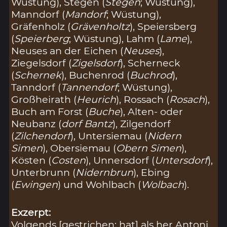
Wüstung), Stegen (
Stegen
; Wüstung),
Manndorf (
Mandorf
; Wüstung),
Gräfenholz (
Grävenholtz
), Speiersberg
(
Speierberg
; Wüstung), Lahm (
Lame
),
Neuses an der Eichen (
Neuses
),
Ziegelsdorf (
Zigelsdorf
), Scherneck
(
Schernek
), Buchenrod (
Buchrod
),
Tanndorf (
Tannendorf
; Wüstung),
Großheirath (
Heurich
), Rossach (
Rosach
),
Buch am Forst (
Buche
), Alten- oder
Neubanz (
dorf Bantz
), Zilgendorf
(
Zilchendorf
), Untersiemau (
Nidern
Simen
), Obersiemau (
Obern Simen
),
Kösten (
Costen
), Unnersdorf (
Untersdorf
),
Unterbrunn (
Nidernbrun
), Ebing
(
Ewingen
) und Wohlbach (
Wolbach
).
Exzerpt:
Volgends [gestrichen: hat] als her Antoni