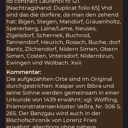
lib contract Laurentii fo 121.
[Nachtragshand: Duplicat folio 65] Vnd
sind das die dorfere, da man den zehend
hat: Bigen, Stegen, Mandorf, Gräuenholtz,
Spererberg, Laine/Lame, Neuses,
Zigelsdorf, Schernek, Buchrod,
Tannendorf, Heurich, Rosach, Buche, dorf
Bantz, Zilchendorf, Nidern Simen, Obern
Simen, Costen, Vntersdorf, Nidernbrun,
Ewingen vnd Wolbach. Xxiii
Kommentar:
Die aufgezählten Orte sind im Original
durchgestrichen. Kaspar von Bibra und
seine Söhne werden gemeinsam in einer
Urkunde von 1439 erwähnt; vgl. Wölfling,
Prämonstratenserkloster Veßra, Nr. 506 S.
265. Der Banzgau wird auch in der
Bischofschronik von Lorenz Fries
erwähnt, allerdings ohne nähere