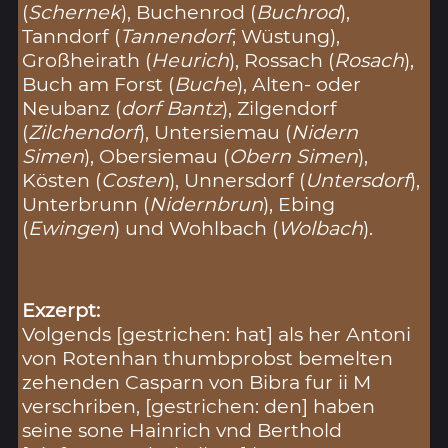
(
Schernek
), Buchenrod (
Buchrod
),
Tanndorf (
Tannendorf
; Wüstung),
Großheirath (
Heurich
), Rossach (
Rosach
),
Buch am Forst (
Buche
), Alten- oder
Neubanz (
dorf Bantz
), Zilgendorf
(
Zilchendorf
), Untersiemau (
Nidern
Simen
), Obersiemau (
Obern Simen
),
Kösten (
Costen
), Unnersdorf (
Untersdorf
),
Unterbrunn (
Nidernbrun
), Ebing
(
Ewingen
) und Wohlbach (
Wolbach
).
Exzerpt:
Volgends [gestrichen: hat] als her Antoni
von Rotenhan thumbprobst bemelten
zehenden Casparn von Bibra fur ii M
verschriben, [gestrichen: den] haben
seine sone Hainrich vnd Berthold