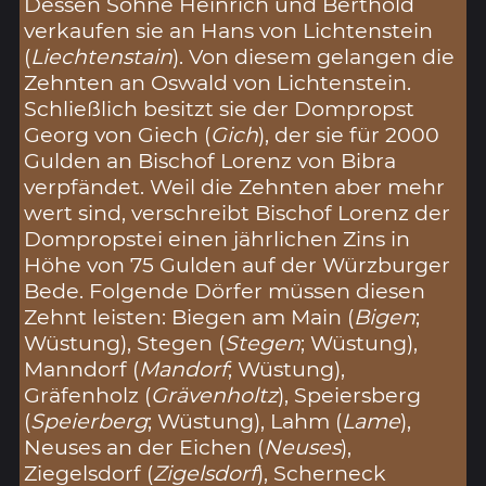
Dessen Söhne Heinrich und Berthold
verkaufen sie an Hans von Lichtenstein
(
Liechtenstain
). Von diesem gelangen die
Zehnten an Oswald von Lichtenstein.
Schließlich besitzt sie der Dompropst
Georg von Giech (
Gich
), der sie für 2000
Gulden an Bischof Lorenz von Bibra
verpfändet. Weil die Zehnten aber mehr
wert sind, verschreibt Bischof Lorenz der
Dompropstei einen jährlichen Zins in
Höhe von 75 Gulden auf der Würzburger
Bede. Folgende Dörfer müssen diesen
Zehnt leisten: Biegen am Main (
Bigen
;
Wüstung), Stegen (
Stegen
; Wüstung),
Manndorf (
Mandorf
; Wüstung),
Gräfenholz (
Grävenholtz
), Speiersberg
(
Speierberg
; Wüstung), Lahm (
Lame
),
Neuses an der Eichen (
Neuses
),
Ziegelsdorf (
Zigelsdorf
), Scherneck