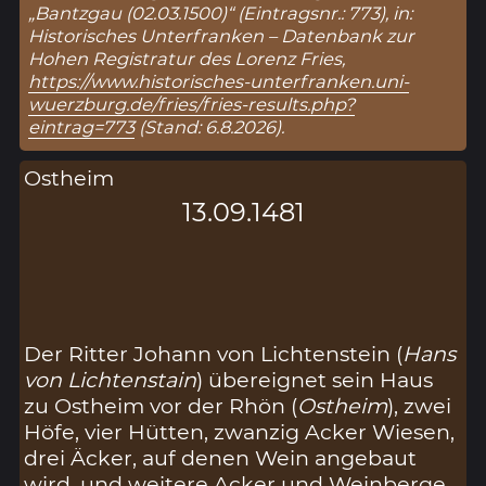
„Bantzgau (02.03.1500)“ (Eintragsnr.: 773), in:
Historisches Unterfranken – Datenbank zur
Hohen Registratur des Lorenz Fries,
https://www.historisches-unterfranken.uni-
wuerzburg.de/fries/fries-results.php?
eintrag=773
(Stand: 6.8.2026).
Ostheim
13.09.1481
Der Ritter Johann von Lichtenstein (
Hans
von Lichtenstain
) übereignet sein Haus
zu Ostheim vor der Rhön (
Ostheim
), zwei
Höfe, vier Hütten, zwanzig Acker Wiesen,
drei Äcker, auf denen Wein angebaut
wird, und weitere Acker und Weinberge