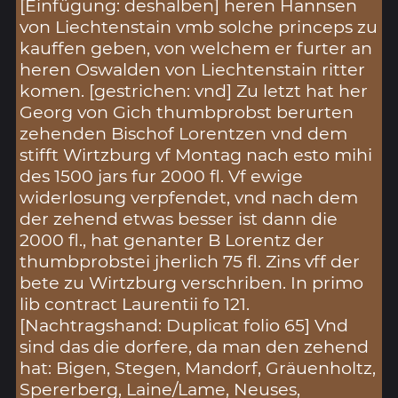
[Einfügung: deshalben] heren Hannsen
von Liechtenstain vmb solche princeps zu
kauffen geben, von welchem er furter an
heren Oswalden von Liechtenstain ritter
komen. [gestrichen: vnd] Zu letzt hat her
Georg von Gich thumbprobst berurten
zehenden Bischof Lorentzen vnd dem
stifft Wirtzburg vf Montag nach esto mihi
des 1500 jars fur 2000 fl. Vf ewige
widerlosung verpfendet, vnd nach dem
der zehend etwas besser ist dann die
2000 fl., hat genanter B Lorentz der
thumbprobstei jherlich 75 fl. Zins vff der
bete zu Wirtzburg verschriben. In primo
lib contract Laurentii fo 121.
[Nachtragshand: Duplicat folio 65] Vnd
sind das die dorfere, da man den zehend
hat: Bigen, Stegen, Mandorf, Gräuenholtz,
Spererberg, Laine/Lame, Neuses,