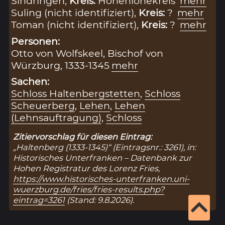
Sindringen,
Kreis:
Hohenlohekreis
mehr
Suling (nicht identifiziert),
Kreis:
?
mehr
Toman (nicht identifiziert),
Kreis:
?
mehr
Personen:
Otto von Wolfskeel, Bischof von
Würzburg, 1333-1345
mehr
Sachen:
Schloss Haltenbergstetten
,
Schloss
Scheuerberg
,
Lehen
,
Lehen
(Lehnsauftragung)
,
Schloss
Zitiervorschlag für diesen Eintrag:
„Haltenberg (1333-1345)“ (Eintragsnr.: 3261), in:
Historisches Unterfranken – Datenbank zur
Hohen Registratur des Lorenz Fries,
https://www.historisches-unterfranken.uni-
wuerzburg.de/fries/fries-results.php?
eintrag=3261
(Stand: 9.8.2026).