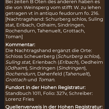
Bei zeiten B Oten des anderen haben es
die von Weinsperg vom stifft W. zu lehen
getragen vt in antiquo feudorum fo. 216.
[Nachtragshand: Schurberg schlos, Suling
stat, Erlbach, Odhaim, Sindringen,
Rochendurn, Tahenuelt, Grottach,
Toman]
Kommentar:
Die Nachtragshand ergänzt die Orte:
Schloss Scheuerberg (
Schurberg schlos
),
Suling stat
, Erlenbach (
Erlbach
), Oedheim
(
Odhaim
), Sindringen (
Sindringen
),
Rochendurn
, Dahenfeld (
Tahenuelt
),
Grottach
und
Toman
.
Fundort in der Hohen Registratur:
Standbuch 1011, Folio: 327v, Schreiber:
Lorenz Fries
Quellenverweis in der Hohen Registratur: