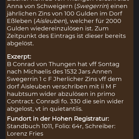
Anna von Schweigern (
Swegerrin
) einen
jährlichen Zins von 100 Gulden im Dorf
Eßleben (
Aisleuben
), welcher für 2000
Gulden wiedereinzulösen ist. Zum
Zeitpunkt des Eintrags ist dieser bereits
abgelöst.
Exzerpt:
B Conrad von Thungen hat vff Sontag
nach Michaelis des 1532 Jars Annen
Swegerrin 1 c F Jherlicher Zins vff dem
dorf Aisleuben verschriben mit ii M F
haubtsum wider abzulösen in primo
Contract. Conradi fo. 330 die sein wider
abgelost, vt in quietantiis.
Fundort in der Hohen Registratur:
Standbuch 1011, Folio: 64r, Schreiber:
Lorenz Fries