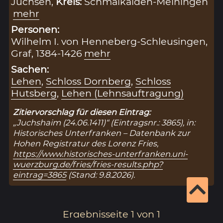
Jüchsen,
Kreis:
Schmalkalden-Meiningen
mehr
Personen:
Wilhelm I. von Henneberg-Schleusingen,
Graf, 1384-1426
mehr
Sachen:
Lehen
,
Schloss Dornberg
,
Schloss
Hutsberg
,
Lehen (Lehnsauftragung)
Zitiervorschlag für diesen Eintrag:
„Juchshaim (24.06.1411)“ (Eintragsnr.: 3865), in:
Historisches Unterfranken – Datenbank zur
Hohen Registratur des Lorenz Fries,
https://www.historisches-unterfranken.uni-
wuerzburg.de/fries/fries-results.php?
eintrag=3865
(Stand: 9.8.2026).
Ergebnisseite 1 von 1