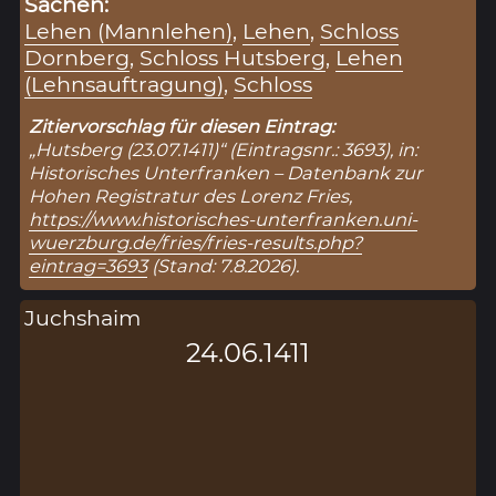
Sachen:
Lehen (Mannlehen)
,
Lehen
,
Schloss
Dornberg
,
Schloss Hutsberg
,
Lehen
(Lehnsauftragung)
,
Schloss
Zitiervorschlag für diesen Eintrag:
„Hutsberg (23.07.1411)“ (Eintragsnr.: 3693), in:
Historisches Unterfranken – Datenbank zur
Hohen Registratur des Lorenz Fries,
https://www.historisches-unterfranken.uni-
wuerzburg.de/fries/fries-results.php?
eintrag=3693
(Stand: 7.8.2026).
Juchshaim
24.06.1411