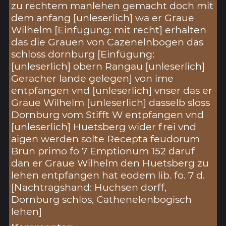
zu rechtem manlehen gemacht doch mit
dem anfang [unleserlich] wa er Graue
Wilhelm [Einfügung: mit recht] erhalten
das die Grauen von Cazenelnbogen das
schloss dornburg [Einfügung:
[unleserlich] obern Rangau [unleserlich]
Geracher lande gelegen] von ime
entpfangen vnd [unleserlich] vnser das er
Graue Wilhelm [unleserlich] dasselb sloss
Dornburg vom Stifft W entpfangen vnd
[unleserlich] Huetsberg wider frei vnd
aigen werden solte Recepta feudorum
Brun primo fo 7 Emptionum 152 daruf
dan er Graue Wilhelm den Huetsberg zu
lehen entpfangen hat eodem lib. fo. 7 d.
[Nachtragshand: Huchsen dorff,
Dornburg schlos, Cathenelenbogisch
lehen]