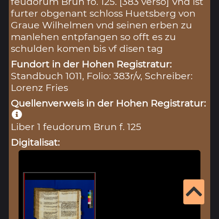
feudorum Brun fo. 125. [383 verso] Vnd ist
furter obgenant schloss Huetsberg von
Graue Wilhelmen vnd seinen erben zu
manlehen entpfangen so offt es zu
schulden komen bis vf disen tag
Fundort in der Hohen Registratur:
Standbuch 1011, Folio: 383r/v, Schreiber:
Lorenz Fries
Quellenverweis in der Hohen Registratur:
Liber 1 feudorum Brun f. 125
Digitalisat: