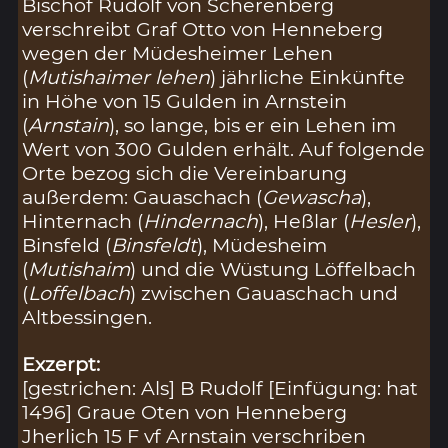
Bischof Rudolf von Scherenberg
verschreibt Graf Otto von Henneberg
wegen der Müdesheimer Lehen
(
Mutishaimer lehen
) jährliche Einkünfte
in Höhe von 15 Gulden in Arnstein
(
Arnstain
), so lange, bis er ein Lehen im
Wert von 300 Gulden erhält. Auf folgende
Orte bezog sich die Vereinbarung
außerdem: Gauaschach (
Gewascha
),
Hinternach (
Hindernach
), Heßlar (
Hesler
),
Binsfeld (
Binsfeldt
), Müdesheim
(
Mutishaim
) und die Wüstung Löffelbach
(
Loffelbach
) zwischen Gauaschach und
Altbessingen.
Exzerpt:
[gestrichen: Als] B Rudolf [Einfügung: hat
1496] Graue Oten von Henneberg
Jherlich 15 F vf Arnstain verschriben