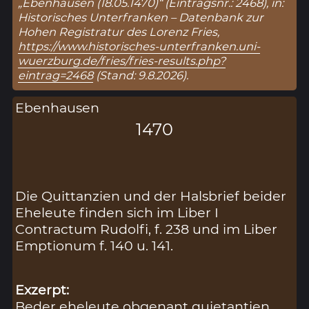
„Ebenhausen (18.05.1470)“ (Eintragsnr.: 2468), in:
Historisches Unterfranken – Datenbank zur
Hohen Registratur des Lorenz Fries,
https://www.historisches-unterfranken.uni-
wuerzburg.de/fries/fries-results.php?
eintrag=2468
(Stand: 9.8.2026).
Ebenhausen
1470
Die Quittanzien und der Halsbrief beider
Eheleute finden sich im Liber I
Contractum Rudolfi, f. 238 und im Liber
Emptionum f. 140 u. 141.
Exzerpt:
Beder eheleute obgenant quietantien