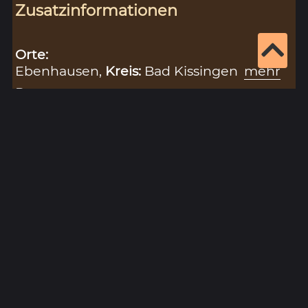
Zusatzinformationen
Orte:
Ebenhausen,
Kreis:
Bad Kissingen
mehr
Personen:
Anna von Schwarzenberg, Freiherrin, erw.
nach 1437
mehr
Philipp (der Jüngere) von Weinsberg,
Herr, gest. 1507
mehr
Rudolf von Scherenberg, Bischof von
Würzburg, 1466-1495
mehr
Sachen:
Pfand (Ablösung)
,
Amt Ebenhausen
Zitiervorschlag für diesen Eintrag:
„Ebenhausen (1470)“ (Eintragsnr.: 2469), in:
Historisches Unterfranken – Datenbank zur
Hohen Registratur des Lorenz Fries,