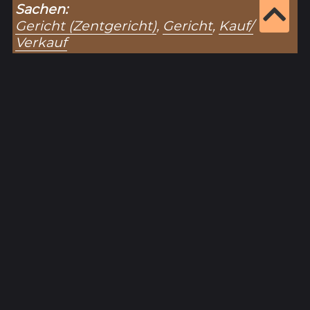
Sachen:
Gericht (Zentgericht)
,
Gericht
,
Kauf/
Verkauf
Zitiervorschlag für diesen Eintrag:
„Herpf (1230)“ (Eintragsnr.: 3516), in: Historisches
Unterfranken – Datenbank zur Hohen
Registratur des Lorenz Fries,
https://www.historisches-unterfranken.uni-
wuerzburg.de/fries/fries-results.php?
eintrag=3516
(Stand: 8.8.2026).
Ergebnisseite 1 von 1