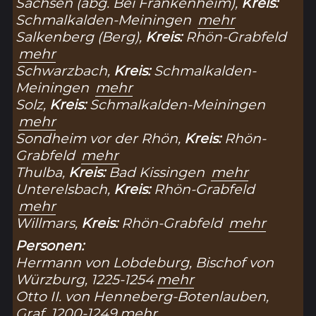
Sachsen (abg. Bei Frankenheim),
Kreis:
Schmalkalden-Meiningen
mehr
Salkenberg (Berg),
Kreis:
Rhön-Grabfeld
mehr
Schwarzbach,
Kreis:
Schmalkalden-
Meiningen
mehr
Solz,
Kreis:
Schmalkalden-Meiningen
mehr
Sondheim vor der Rhön,
Kreis:
Rhön-
Grabfeld
mehr
Thulba,
Kreis:
Bad Kissingen
mehr
Unterelsbach,
Kreis:
Rhön-Grabfeld
mehr
Willmars,
Kreis:
Rhön-Grabfeld
mehr
Personen:
Hermann von Lobdeburg, Bischof von
Würzburg, 1225-1254
mehr
Otto II. von Henneberg-Botenlauben,
Graf, 1200-1249
mehr