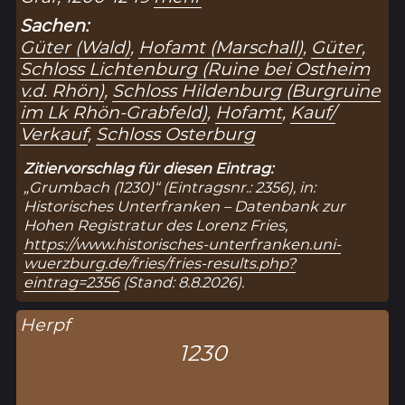
Sachen:
Güter (Wald)
,
Hofamt (Marschall)
,
Güter
,
Schloss Lichtenburg (Ruine bei Ostheim
v.d. Rhön)
,
Schloss Hildenburg (Burgruine
im Lk Rhön-Grabfeld)
,
Hofamt
,
Kauf/
Verkauf
,
Schloss Osterburg
Zitiervorschlag für diesen Eintrag:
„Grumbach (1230)“ (Eintragsnr.: 2356), in:
Historisches Unterfranken – Datenbank zur
Hohen Registratur des Lorenz Fries,
https://www.historisches-unterfranken.uni-
wuerzburg.de/fries/fries-results.php?
eintrag=2356
(Stand: 8.8.2026).
Herpf
1230