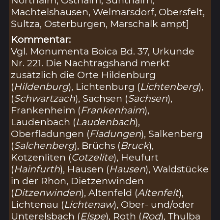
Machtelshausen, Welmarsdorf, Obersfelt,
Sultza, Osterburgen, Marschalk ampt]
Kommentar:
Vgl. Monumenta Boica Bd. 37, Urkunde
Nr. 221. Die Nachtragshand merkt
zusätzlich die Orte Hildenburg
(
Hildenburg
), Lichtenburg (
Lichtenberg
),
(
Schwartzach
), Sachsen (
Sachsen
),
Frankenheim (
Frankenhaim
),
Laudenbach (
Laudenbach
),
Oberfladungen (
Fladungen
), Salkenberg
(
Salchenberg
), Brüchs (
Bruck
),
Kotzenliten (
Cotzelite
), Heufurt
(
Hainfurth
), Hausen (
Hausen
), Waldstücke
in der Rhön, Dietzenwinden
(
Ditzenwinden
), Altenfeld (
Altenfelt
),
Lichtenau (
Lichtenaw
), Ober- und/oder
Unterelsbach (
Elspe
), Roth (
Rod
), Thulba