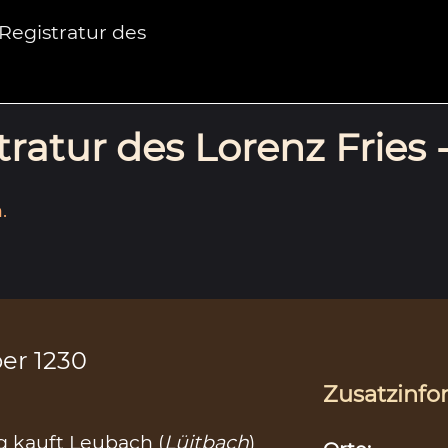
egistratur des
ratur des Lorenz Fries 
.
er 1230
Zusatzinfo
 kauft Leubach (
Lüitbach
)