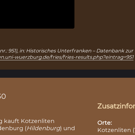
r.: 951), in: Historisches Unterfranken – Datenbank zur
n.uni-wuerzburg.de/fries/fries-results.php?eintrag=951
30
Zusatzinfo
 kauft Kotzenliten
Orte:
denburg (
Hildenburg
) und
Kotzenliten 