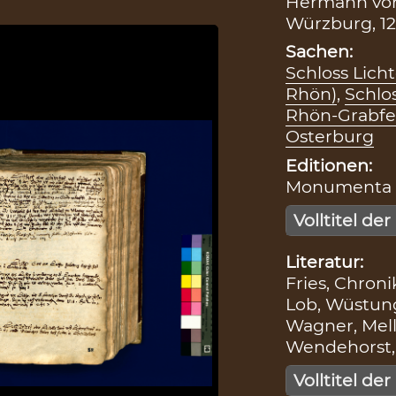
Hermann von
Würzburg, 12
Sachen:
Schloss Lich
Rhön)
,
Schlo
Rhön-Grabfe
Osterburg
Editionen:
Monumenta Bo
Volltitel der
Literatur:
Fries, Chronik
Lob, Wüstung
Wagner, Mellri
Wendehorst, 
Volltitel der