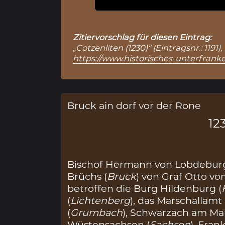
Zitiervorschlag für diesen Eintrag:
„Cotzenliten (1230)“ (Eintragsnr.: 119
https://www.historisches-unterfranke
Bruck ain dorf vor der Rone
12
Bischof Hermann von Lobdeburg 
Brüchs (
Bruck
) von Graf Otto v
betroffen die Burg Hildenburg (
(
Lichtenberg
), das Marschallamt 
(
Grumbach
), Schwarzach am Mai
Wüstensachsen (
Sachsen
), Fra