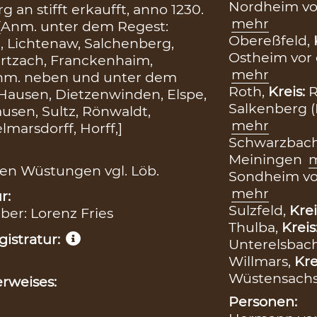
Nordheim vo
 an stifft erkaufft, anno 1230.
mehr
. [Anm. unter dem Regest:
Obereßfeld,
, Lichtenaw, Salchenberg,
Ostheim vor
artzach, Franckenhaim,
mehr
Anm. neben und unter dem
Roth,
Kreis:
R
 Hausen, Dietzenwinden, Elspe,
Salkenberg (
usen, Sultz, Rönwaldt,
mehr
lmarsdorff, Horff,]
Schwarzbac
Meiningen
 den Wüstungen vgl. Löb.
Sondheim vo
mehr
r:
Sulzfeld,
Krei
iber: Lorenz Fries
Thulba,
Kreis
istratur:
Unterelsbac
Willmars,
Kre
Wüstensach
rweises:
Personen: