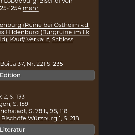
 Lobdeburg, Bischof von
25-1254
mehr
tenburg (Ruine bei Ostheim v.d.
ss Hildenburg (Burgruine im Lk
ld)
,
Kauf/ Verkauf
,
Schloss
ica 37, Nr. 221 S. 235
 Edition
 2, S. 133
en, S. 159
chstadt, S. 78 f., 98, 118
Bischöfe Würzburg 1, S. 218
 Literatur