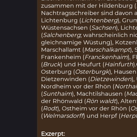
zusammen mit der Hildenburg (
Nachtragsschreiber sind davon 
Lichtenburg (
Lichtenberg
), Gru
Wüstensachsen (
Sachsen
), Lich
(
Salchenberg
; wahrscheinlich ni
gleichnamige Wüstung), Kotzenl
Marschallamt (
Marschalkampt
),
Frankenheim (
Franckenhaim
), 
(
Bruck
) und Heufurt (
Hainfurth
)
Osterburg (
Osterburgk
), Hausen
Dietzenwinden (
Dietzewinden
)
Nordheim vor der Rhön (
Northa
(
Sunthaim
), Machtilshausen (
Mac
der Rhönwald (
Rön waldt
), Alten
(
Rodt
), Ostheim vor der Rhön (
O
(
Welmarsdorff
) und Herpf (
Herp
Exzerpt: