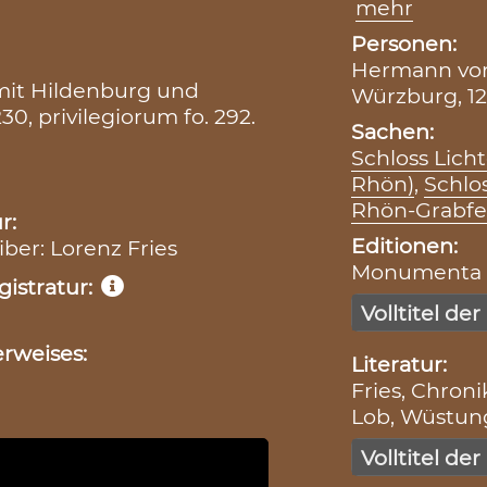
mehr
Personen:
Hermann von
 mit Hildenburg und
Würzburg, 12
30, privilegiorum fo. 292.
Sachen:
Schloss Lich
Rhön)
,
Schlo
Rhön-Grabfe
r:
Editionen:
iber: Lorenz Fries
Monumenta Bo
istratur:
Volltitel der
rweises:
Literatur:
Fries, Chronik
Lob, Wüstung
Volltitel der