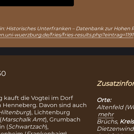
1), in: Historisches Unterfranken – Datenbank zur Hohen 
n.uni-wuerzburg.de/fries/fries-results.php?eintrag=1191
30
Zusatzinfo
kauft die Vogtei im Dorf
Orte:
on Henneberg. Davon sind auch
Altenfeld (W
Hiltenburg
), Lichtenburg
mehr
(
Marschalk Amt
), Grumbach
Brüchs,
Kreis
n (
Schwartzach
),
Dietzenwind
nkenheim (
Frankenhaim
),