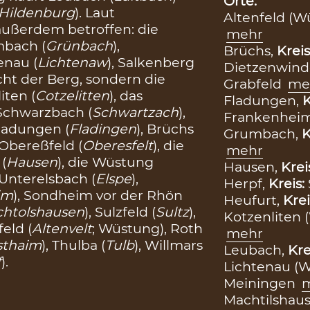
Orte:
Hildenburg
). Laut
Altenfeld (W
außerdem betroffen: die
mehr
mbach (
Grünbach
),
Brüchs,
Kreis
tenau (
Lichtenaw
), Salkenberg
Dietzenwind
cht der Berg, sondern die
Grabfeld
me
iten (
Cotzelitten
), das
Fladungen,
K
 Schwarzbach (
Schwartzach
),
Frankenhei
Fladungen (
Fladingen
), Brüchs
Grumbach,
K
.Obereßfeld (
Oberesfelt
), die
mehr
 (
Hausen
), die Wüstung
Hausen,
Krei
, Unterelsbach (
Elspe
),
Herpf,
Kreis:
im
), Sondheim vor der Rhön
Heufurt,
Krei
htolshausen
), Sulzfeld (
Sultz
),
Kotzenliten 
feld (
Altenvelt
; Wüstung), Roth
mehr
sthaim
), Thulba (
Tulb
), Willmars
Leubach,
Kre
f
).
Lichtenau (
Meiningen
Machtilshau