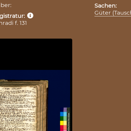
iber:
Sachen:
Güter (Tausc
istratur:
adi f. 131