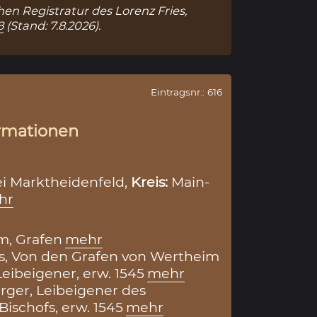
ohen Registratur des Lorenz Fries,
8
(Stand: 7.8.2026).
Eintragsnr.: 616
rmationen
i Marktheidenfeld,
Kreis:
Main-
hr
m, Grafen
mehr
s, Von den Grafen von Wertheim
Leibeigener, erw. 1545
mehr
ger, Leibeigener des
ischofs, erw. 1545
mehr