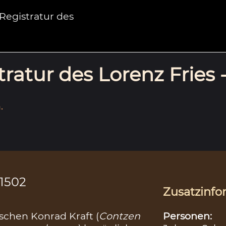
egistratur des
ratur des Lorenz Fries 
.
.1502
Zusatzinfo
Personen:
ischen Konrad Kraft (
Contzen