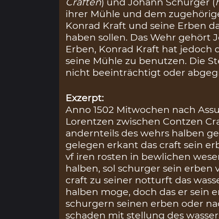
Craften
) und Johann Schurger (
ihrer Mühle und dem zugehörig
Konrad Kraft und seine Erben 
haben sollen. Das Wehr gehört 
Erben, Konrad Kraft hat jedoch 
seine Mühle zu benutzen. Die St
nicht beeinträchtigt oder abge
Exzerpt:
Anno 1502 Mitwochen nach Assum
Lorentzen zwischen Contzen Cra
andernteils des wehrs halben g
gelegen erkant das craft sein 
vf iren rosten in bewlichen wes
halben, sol schurger sein erbe
craft zu seiner notturft das was
halben moge, doch das er sein
schurgern seinen erben oder n
schaden mit stellung des wasser