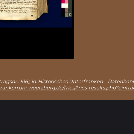
tragsnr.: 616), in: Historisches Unterfranken – Datenba
franken.uni-wuerzburg.de/fries/fries-results.php?eintr
Ergebnisseite 1 von 1