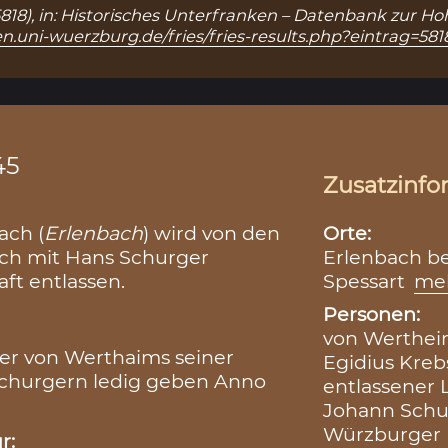
: 5818), in: Historisches Unterfranken – Datenbank zur H
n.uni-wuerzburg.de/fries/fries-results.php?eintrag=581
45
Zusatzinfo
Orte:
ach (
Erlenbach
) wird von den
Erlenbach be
ch mit Hans Schurger
Spessart
me
aft entlassen.
Personen:
von Werthei
der von Werthaims seiner
Egidius Kreb
Schurgern ledig geben Anno
entlassener 
Johann Schur
Würzburger B
r: