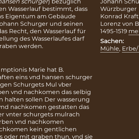
Johann Schur
hansen schurger
) bezüglich
Würzburger B
en Wasserlauf bestimmt, dass
Konrad Kraft,
das Eigentum am Gebäude
Lorenz von B
Johann Schurger und seinen
1495-1519
me
das Recht, den Wasserlauf für
ellung des Wasserlaufes darf
Sachen:
graben werden.
Mühle
,
Erbe/
ptionis Marie hat B.
ften eins vnd hansen schurger
egen Schurgets Mul vber
erben vnd nachkomen das selbig
en halten sollen Der wasserung
n vnd nachkomen gestatten das
ser vnter schurgets mulrach
 erben vnd nachkomen
achkomen kein gentlichen
s oder mit graben thun, vnd sie