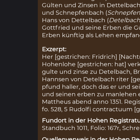
Gülten und Zinsen in Dettelbach
und Schnepfenbach (
Schnepfe
Hans von Dettelbach (
Detelbac
Gottfried und seine Erben die 
Erben künftig als Lehen empfan
Exzerpt:
Her [gestrichen: Fridrich] [Nach
Hohenlohe [gestrichen: hat] verka
gulte und zinse zu Detelbach, 
Hannsen von Detelbach riter [ges
pfund haller, doch das er und se
und seinen erben zu manlehen en
Mattheus abend anno 1351. Regis
fo. 528, 5 Rudolfi contractuum [g
Fundort in der Hohen Registratu
Standbuch 1011, Folio: 167r, Schre
Quellenverweis in der Hohen Reg