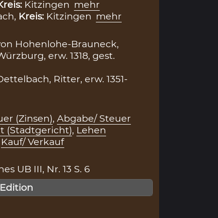
Kreis:
Kitzingen
mehr
ach,
Kreis:
Kitzingen
mehr
. von Hohenlohe-Brauneck,
ürzburg, erw. 1318, gest.
ttelbach, Ritter, erw. 1351-
er (Zinsen)
,
Abgabe/ Steuer
t (Stadtgericht)
,
Lehen
,
Kauf/ Verkauf
s UB III, Nr. 13 S. 6
 Edition