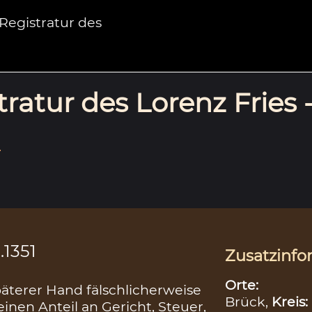
egistratur des
ratur des Lorenz Fries 
.
.1351
Zusatzinfo
Orte:
äterer Hand fälschlicherweise
Brück,
Kreis:
einen Anteil an Gericht, Steuer,