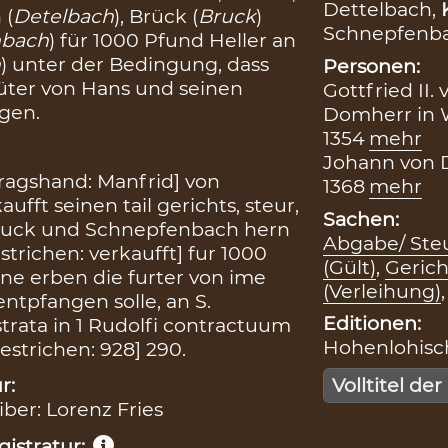
Dettelbach,
 (
Detelbach
), Brück (
Bruck
)
Schnepfenb
nbach
) für 1000 Pfund Heller an
h
) unter der Bedingung, dass
Personen:
Güter von Hans und seinen
Gottfried II
gen.
Domherr in W
1354
mehr
Johann von De
tragshand: Manfrid] von
1368
mehr
ufft seinen tail gerichts, steur,
Sachen:
Bruck und Schnepfenbach hern
Abgabe/ Steu
trichen: verkaufft] fur 1000
(Gült)
,
Gerich
ine erben die furter von ime
(Verleihung)
tpfangen solle, an S.
Editionen:
trata in 1 Rudolfi contractuum
Hohenlohische
estrichen: 928] 290.
r:
Volltitel der
iber: Lorenz Fries
istratur: