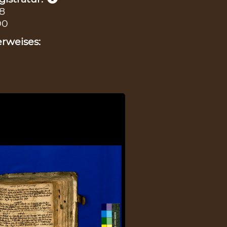
28
90
rweises: