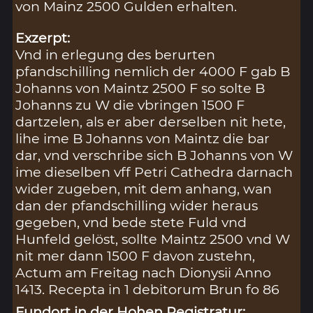
von Mainz 2500 Gulden erhalten.
Exzerpt:
Vnd in erlegung des berurten
pfandschilling nemlich der 4000 F gab B
Johanns von Maintz 2500 F so solte B
Johanns zu W die vbringen 1500 F
dartzelen, als er aber derselben nit hete,
lihe ime B Johanns von Maintz die bar
dar, vnd verschribe sich B Johanns von W
ime dieselben vff Petri Cathedra darnach
wider zugeben, mit dem anhang, wan
dan der pfandschilling wider heraus
gegeben, vnd bede stete Fuld vnd
Hunfeld gelöst, sollte Maintz 2500 vnd W
nit mer dann 1500 F davon zustehn,
Actum am Freitag nach Dionysii Anno
1413. Recepta in 1 debitorum Brun fo 86
Fundort in der Hohen Registratur: