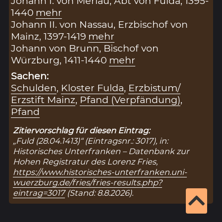
Johann I. von Merlau, Abt von Fulda, 1395-
1440
mehr
Johann II. von Nassau, Erzbischof von
Mainz, 1397-1419
mehr
Johann von Brunn, Bischof von
Würzburg, 1411-1440
mehr
Sachen:
Schulden
,
Kloster Fulda
,
Erzbistum/
Erzstift Mainz
,
Pfand (Verpfändung)
,
Pfand
Zitiervorschlag für diesen Eintrag:
„Fuld (28.04.1413)“ (Eintragsnr.: 3017), in:
Historisches Unterfranken – Datenbank zur
Hohen Registratur des Lorenz Fries,
https://www.historisches-unterfranken.uni-
wuerzburg.de/fries/fries-results.php?
eintrag=3017
(Stand: 8.8.2026).