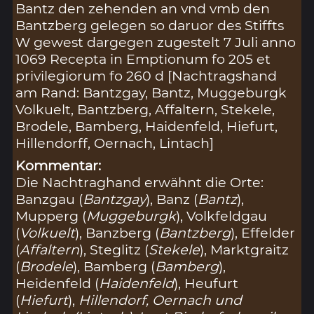
Bantz den zehenden an vnd vmb den
Bantzberg gelegen so daruor des Stiffts
W gewest dargegen zugestelt 7 Juli anno
1069 Recepta in Emptionum fo 205 et
privilegiorum fo 260 d [Nachtragshand
am Rand: Bantzgay, Bantz, Muggeburgk
Volkuelt, Bantzberg, Affaltern, Stekele,
Brodele, Bamberg, Haidenfeld, Hiefurt,
Hillendorff, Oernach, Lintach]
Kommentar:
Die Nachtraghand erwähnt die Orte:
Banzgau (
Bantzgay
), Banz (
Bantz
),
Mupperg (
Muggeburgk
), Volkfeldgau
(
Volkuelt
), Banzberg (
Bantzberg
), Effelder
(
Affaltern
), Steglitz (
Stekele
), Marktgraitz
(
Brodele
), Bamberg (
Bamberg
),
Heidenfeld (
Haidenfeld
), Heufurt
(
Hiefurt
),
Hillendorf
,
Oernach
und