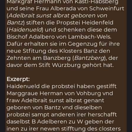
Markgraf Hermann von Kastl-Habsberg
und seine Frau Alberada von Schweinfurt
(
Adelbrait sunst albrat geboren von
Bantz
) stiften die Propstei Heidenfeld
(
Haidenueld
) und schenken diese dem
Bischof Adalbero von Lambach-Wels.
Dafür erhalten sie im Gegenzug für ihre
neue Stfitung des Klosters Banz den
Zehnten am Banzberg (
Bantzberg
), der
davor dem Stift Würzburg gehört hat.
Exzerpt:
Haidenueld die probstei haben gestifft
Marggraue Herman von Vohburg vnd
fraw Adelbrait sunst albrat genant
geboren von Bantz vnd dieselben
probstei sampt anderen irer herschafft
daselbst B Adelberen zu W geben der
inen zu irer newen stifftung des closters