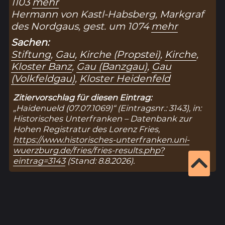
1103
mehr
Hermann von Kastl-Habsberg, Markgraf
des Nordgaus, gest. um 1074
mehr
Sachen:
Stiftung
,
Gau
,
Kirche (Propstei)
,
Kirche
,
Kloster Banz
,
Gau (Banzgau)
,
Gau
(Volkfeldgau)
,
Kloster Heidenfeld
Zitiervorschlag für diesen Eintrag:
„Haidenueld (07.07.1069)“ (Eintragsnr.: 3143), in:
Historisches Unterfranken – Datenbank zur
Hohen Registratur des Lorenz Fries,
https://www.historisches-unterfranken.uni-
wuerzburg.de/fries/fries-results.php?
eintrag=3143
(Stand: 8.8.2026).
Ergebnisseite 1 von 1