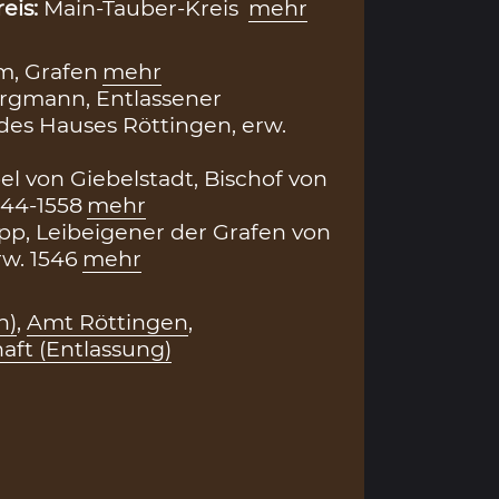
reis:
Main-Tauber-Kreis
mehr
m, Grafen
mehr
rgmann, Entlassener
des Hauses Röttingen, erw.
el von Giebelstadt, Bischof von
544-1558
mehr
ipp, Leibeigener der Grafen von
w. 1546
mehr
h)
,
Amt Röttingen
,
aft (Entlassung)