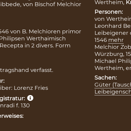
Wertheim,
K
eibbede, von Bischof Melchior
Personen:
von Werthei
Leonhard Be
546 von B. Melchioren primor
Leibeigener 
 Philipsen Werthaimisch
1546
mehr
Recepta in 2 divers. Form
Melchior Zob
Würzburg, 1
Michael Phil
Wertheim, er
tragshand verfasst.
Sachen:
r:
Güter (Tausc
iber: Lorenz Fries
Leibeigensch
istratur:
radi f. 130
rweises: