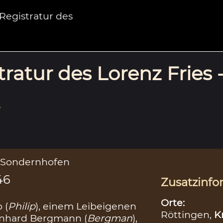
egistratur des
ratur des Lorenz Fries 
.
u Sondernhofen
46
Zusatzinfo
Orte:
 (
Philip
), einem Leibeigenen
Röttingen,
K
ienhard Bergmann (
Bergman
),