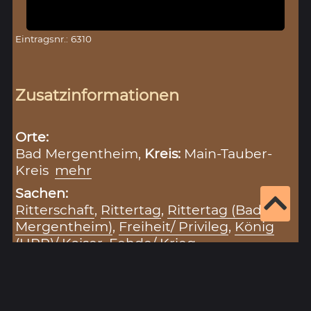
Eintragsnr.: 6310
Zusatzinformationen
Orte:
Bad Mergentheim,
Kreis:
Main-Tauber-
Kreis
mehr
Sachen:
Ritterschaft
,
Rittertag
,
Rittertag (Bad
Mergentheim)
,
Freiheit/ Privileg
,
König
(HRR)/ Kaiser
,
Fehde/ Krieg
Zitiervorschlag für diesen Eintrag:
„Ritterschaft - Anno 1542 (25.06.1542/30.05.1542)“
(Eintragsnr.: 6310), in: Historisches Unterfranken