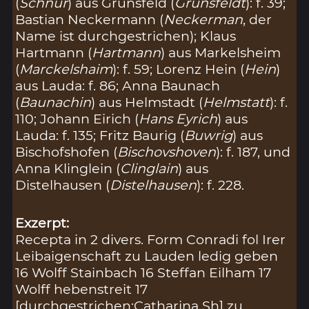
(
Schnur
) aus Grünsfeld (
Grunsfeldt
): f. 39;
Bastian Neckermann (
Neckerman
, der
Name ist durchgestrichen); Klaus
Hartmann (
Hartmann
) aus Markelsheim
(
Marckelshaim
): f. 59; Lorenz Hein (
Hein
)
aus Lauda: f. 86; Anna Baunach
(
Baunachin
) aus Helmstadt (
Helmstatt
): f.
110; Johann Eirich (
Hans Eyrich
) aus
Lauda: f. 135; Fritz Baurig (
Buwrig
) aus
Bischofshofen (
Bischovshoven
): f. 187, und
Anna Klinglein (
Clinglain
) aus
Distelhausen (
Distelhausen
): f. 228.
Exzerpt:
Recepta in 2 divers. Form Conradi fol Irer
Leibaigenschaft zu Lauden ledig geben
16 Wolff Stainbach 16 Steffan Eilham 17
Wolff hebenstreit 17
[durchgestrichen:Catharina Sh] zu