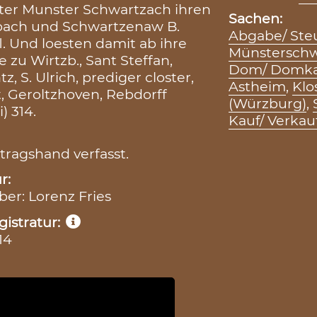
ster Munster Schwartzach ihren
Sachen:
bach und Schwartzenaw B.
Abgabe/ Steu
. Und loesten damit ab ihre
Münstersch
 zu Wirtzb., Sant Steffan,
Dom/ Domkap
 S. Ulrich, prediger closter,
Astheim
,
Klo
t, Geroltzhoven, Rebdorff
(Würzburg)
,
) 314.
Kauf/ Verkau
tragshand verfasst.
r:
iber: Lorenz Fries
istratur:
14