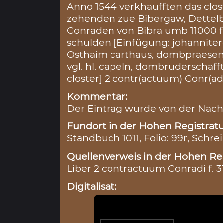
Anno 1544 verkhaufften das clo
zehenden zue Bibergaw, Dettel
Conraden von Bibra umb 11000 fl
schulden [Einfügung: johannitere
Osthaim carthaus, dombpraesentz,
vgl. hl. capeln, dombruderschaff
closter] 2 contr(actuum) Conr(adi
Kommentar:
Der Eintrag wurde von der Nach
Fundort in der Hohen Registratu
Standbuch 1011, Folio: 99r, Schre
Quellenverweis in der Hohen Reg
Liber 2 contractuum Conradi f. 3
Digitalisat: