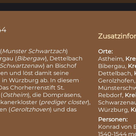
44
Zusatzinfo
(
Munster Schwartzach
)
Orte:
rgau (
Bibergaw
), Dettelbach
Astheim,
Kre
Schwartzenaw
) an Bischof
Bibergau,
Kr
en und löst damit seine
Dettelbach,
in Würzburg ab. In diesem
Gerolzhofen
s Chorherrenstift St.
Münsterschw
(
Ostheim
), die Dompräsens,
Rebdorf,
Kre
ikanerkloster (
prediger closter
),
Schwarzena
en (
Geroltzhoven
) und das
Würzburg,
K
Personen:
Konrad von B
1540-1544
m