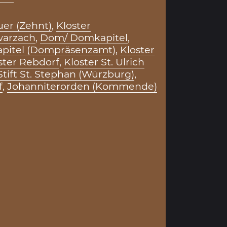
er (Zehnt)
,
Kloster
warzach
,
Dom/ Domkapitel
,
itel (Dompräsenzamt)
,
Kloster
ster Rebdorf
,
Kloster St. Ulrich
Stift St. Stephan (Würzburg)
,
f
,
Johanniterorden (Kommende)