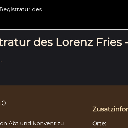
egistratur des
ratur des Lorenz Fries 
.
40
Zusatzinfo
 von Abt und Konvent zu
Orte: