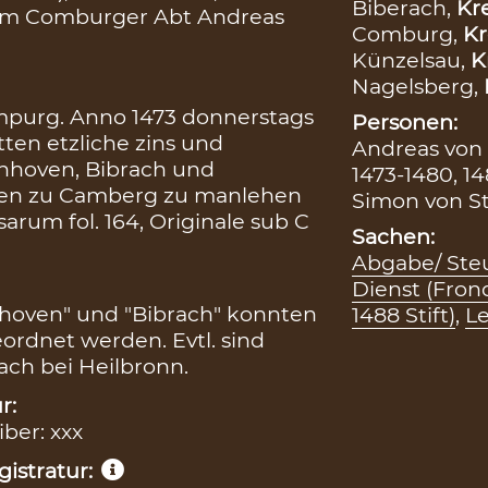
Biberach,
Kre
om Comburger Abt Andreas
Comburg,
Kr
Künzelsau,
K
Nagelsberg,
impurg. Anno 1473 donnerstags
Personen:
ten etzliche zins und
Andreas von 
enhoven, Bibrach und
1473-1480, 1
sen zu Camberg zu manlehen
Simon von St
sarum fol. 164, Originale sub C
Sachen:
Abgabe/ Steu
Dienst (Fron
hoven" und "Bibrach" konnten
1488 Stift)
,
Le
ordnet werden. Evtl. sind
ch bei Heilbronn.
r:
iber: xxx
istratur: