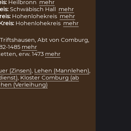
is:
Heilbronn
mehr
eis:
Schwäbisch Hall
mehr
reis:
Hohenlohekreis
mehr
Kreis:
Hohenlohekreis
mehr
Triftshausen, Abt von Comburg,
482-1485
mehr
etten, erw. 1473
mehr
er (Zinsen)
,
Lehen (Mannlehen)
,
dienst)
,
Kloster Comburg (ab
hen (Verleihung)