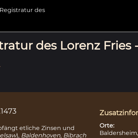
egistratur des
ratur des Lorenz Fries 
.
.1473
Zusatzinfo
Orte:
pfängt etliche Zinsen und
Baldersheim
elsaw
),
Baldenhoven
,
Bibrach