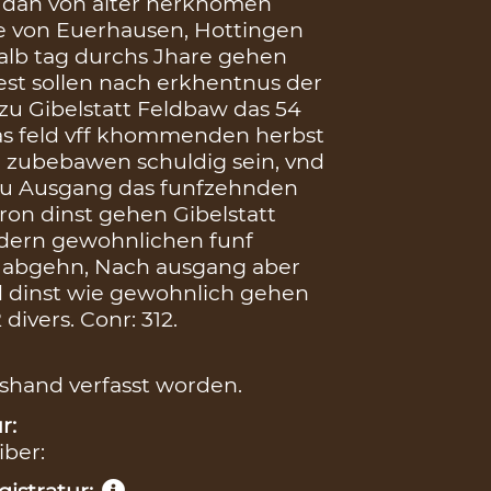
 dan von alter herkhomen
e von Euerhausen, Hottingen
alb tag durchs Jhare gehen
est sollen nach erkhentnus der
zu Gibelstatt Feldbaw das 54
das feld vff khommenden herbst
r zubebawen schuldig sein, vnd
 zu Ausgang das funfzehnden
fron dinst gehen Gibelstatt
ndern gewohnlichen funf
t abgehn, Nach ausgang aber
nd dinst wie gewohnlich gehen
divers. Conr: 312.
gshand verfasst worden.
r:
iber:
istratur: