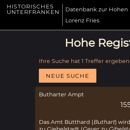
HISTORISCHES
Datenbank zur Hohen R
UNTERFRANKEN
Lorenz Fries
Hohe Regist
Ihre Suche hat 1 Treffer ergeben
NEUE SUCHE
Butharter Ampt
15
Das Amt Bütthard (
Buthart
) wir
zu Giebelstadt (
Geyer zu Gibelst