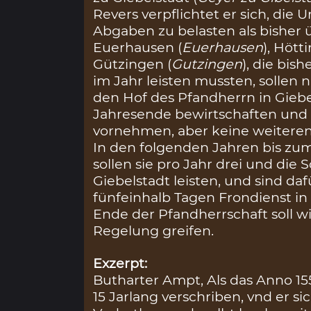
Revers verpflichtet er sich, die
Abgaben zu belasten als bisher 
Euerhausen (
Euerhausen
), Hött
Gützingen (
Gutzingen
), die bis
im Jahr leisten mussten, solle
den Hof des Pfandherrn in Giebe
Jahresende bewirtschaften und 
vornehmen, aber keine weitere
In den folgenden Jahren bis zu
sollen sie pro Jahr drei und die 
Giebelstadt leisten, und sind da
fünfeinhalb Tagen Frondienst in
Ende der Pfandherrschaft soll w
Regelung greifen.
Exzerpt:
Butharter Ampt, Als das Anno 15
15 Jarlang verschriben, vnd er si