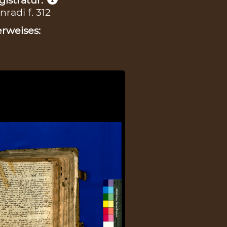
radi f. 312
rweises: