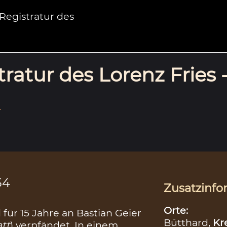
egistratur des
ratur des Lorenz Fries 
.
54
Zusatzinfo
Orte:
d für 15 Jahre an Bastian Geier
Bütthard,
Kr
att
) verpfändet. In einem