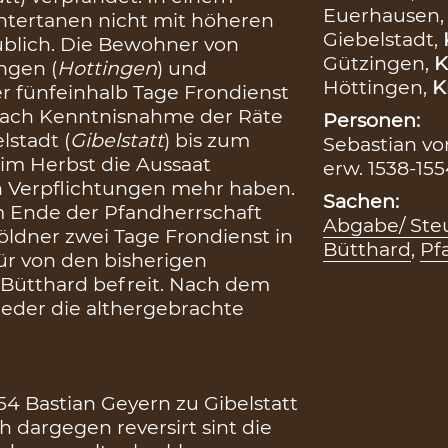
Euerhausen
 Untertanen nicht mit höheren
Giebelstadt,
üblich. Die Bewohner von
Gützingen,
K
ingen (
Hottingen
) und
Höttingen,
K
her fünfeinhalb Tage Frondienst
n nach Kenntnisnahme der Räte
Personen:
lstadt (
Gibelstatt
) bis zum
Sebastian v
im Herbst die Aussaat
erw. 1538-155
n Verpflichtungen mehr haben.
Sachen:
m Ende der Pfandherrschaft
Abgabe/ Ste
Söldner zwei Tage Frondienst in
Bütthard
,
Pf
für von den bisherigen
 Bütthard befreit. Nach dem
ieder die althergebrachte
54 Bastian Geyern zu Gibelstatt
ch dargegen reversirt sint die