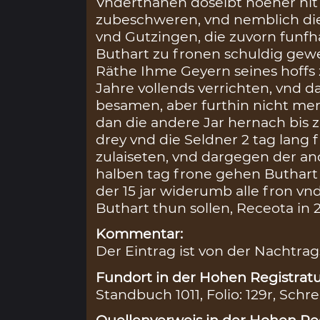
Vnderthanen doselbt hoeher nit
zubeschweren, vnd nemblich di
vnd Gutzingen, die zuvorn funfh
Buthart zu fronen schuldig gew
Räthe Ihme Geyern seines hoffs 
Jahre vollends verrichten, vnd 
besamen, aber furthin nicht me
dan die andere Jar hernach bis
drey vnd die Seldner 2 tag lang 
zulaiseten, vnd dargegen der a
halben tag frone gehen Buthar
der 15 jar widerumb alle fron v
Buthart thun sollen, Receota in 2 
Kommentar:
Der Eintrag ist von der Nachtra
Fundort in der Hohen Registratu
Standbuch 1011, Folio: 129r, Schre
Quellenverweis in der Hohen Reg