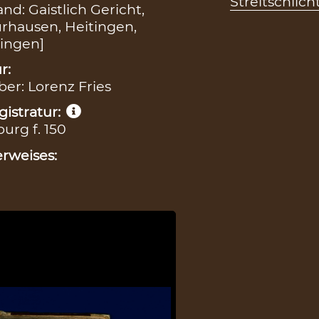
Streitschlic
d: Gaistlich Gericht,
rhausen, Heitingen,
singen]
r:
ber: Lorenz Fries
istratur:
urg f. 150
rweises: