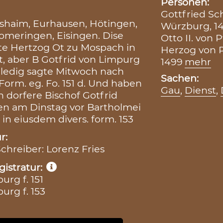
Personen:
Gottfried Sc
ershaim, Eurhausen, Hötingen,
Würzburg, 1
Someringen, Eisingen. Dise
Otto II. von 
ete Hertzog Ot zu Mospach in
Herzog von P
t, aber B Gotfrid von Limpurg
1499
mehr
r ledig sagte Mitwoch nach
Sachen:
 Form. eg. Fo. 151 d. Und haben
Gau
,
Dienst
,
 dorfere Bischof Gotfrid
en am Dinstag vor Bartholmei
in eiusdem divers. form. 153
r:
Schreiber: Lorenz Fries
istratur:
rg f. 151
urg f. 153