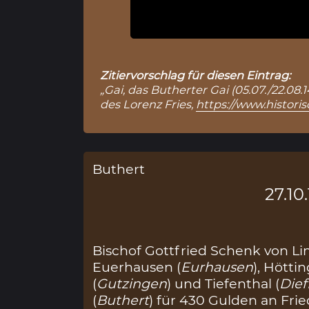
Zitiervorschlag für diesen Eintrag:
„Gai, das Butherter Gai (05.07./22.08.
des Lorenz Fries,
https://www.histori
Buthert
27.10
Bischof Gottfried Schenk von L
Euerhausen (
Eurhausen
), Hötti
(
Gutzingen
) und Tiefenthal (
Dief
(
Buthert
) für 430 Gulden an Fri