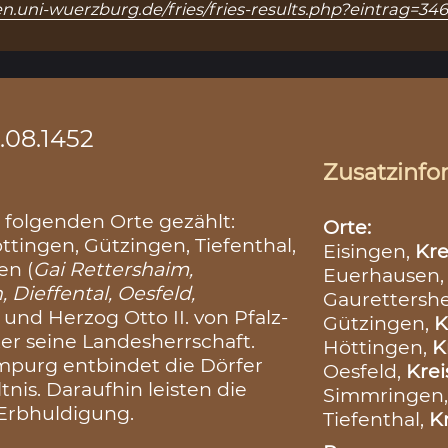
n.uni-wuerzburg.de/fries/fries-results.php?eintrag=34
.08.1452
Zusatzinfo
 folgenden Orte gezählt:
Orte:
tingen, Gützingen, Tiefenthal,
Eisingen,
Kre
en (
Gai Rettershaim,
Euerhausen
Dieffental, Oesfeld,
Gaurettersh
f und Herzog Otto II. von Pfalz-
Gützingen,
K
er seine Landesherrschaft.
Höttingen,
K
impurg entbindet die Dörfer
Oesfeld,
Krei
nis. Daraufhin leisten die
Simmringen
Erbhuldigung.
Tiefenthal,
Kr