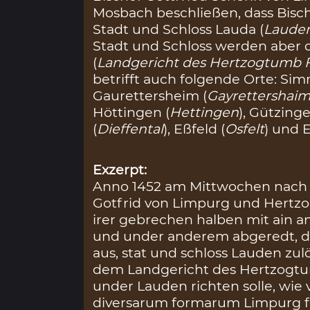
Mosbach beschließen, dass Bisch
Stadt und Schloss Lauda (
Laude
Stadt und Schloss werden aber
(
Landgericht des Hertzogtumb 
betrifft auch folgende Orte: Si
Gaurettersheim (
Gayrettershai
Höttingen (
Hettingen
), Gützinge
(
Dieffental
), Eßfeld (
Osfelt
) und E
Exzerpt:
Anno 1452 am Mittwochen nach V
Gotfrid von Limpurg und Hertzo
irer gebrechen halben mit ain an
und under anderem abgeredt, das
aus, stat und schloss Lauden zul
dem Landgericht des Hertzogt
under Lauden richten solle, wie
diversarum formarum Limpurg f