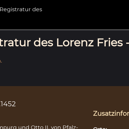
egistratur des
ratur des Lorenz Fries 
.
.1452
Zusatzinfo
purg und Otto II. von Pfalz-