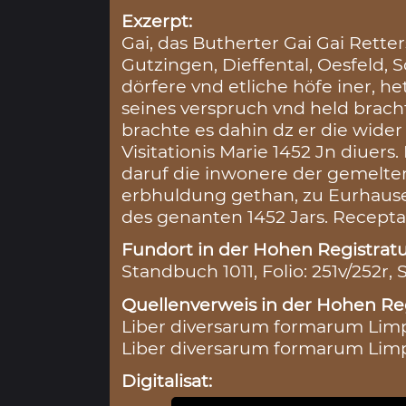
Exzerpt:
Gai, das Butherter Gai Gai Rett
Gutzingen, Dieffental, Oesfeld, 
dörfere vnd etliche höfe iner, h
seines verspruch vnd held brach
brachte es dahin dz er die wide
Visitationis Marie 1452 Jn diuers.
daruf die inwonere der gemelten
erbhuldung gethan, zu Eurhaus
des genanten 1452 Jars. Recepta 
Fundort in der Hohen Registratu
Standbuch 1011, Folio: 251v/252r, 
Quellenverweis in der Hohen Reg
Liber diversarum formarum Limpu
Liber diversarum formarum Limp
Digitalisat: