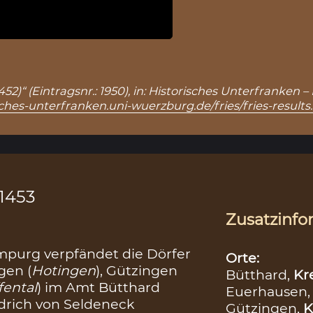
1452)“ (Eintragsnr.: 1950), in: Historisches Unterfranke
sches-unterfranken.uni-wuerzburg.de/fries/fries-result
.1453
Zusatzinfo
impurg verpfändet die Dörfer
Orte:
ngen (
Hotingen
), Gützingen
Bütthard,
Kr
fental
) im Amt Bütthard
Euerhausen
edrich von Seldeneck
Gützingen,
K