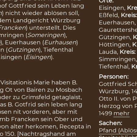
Orte:
of Gottfried sein Leben lang
Eisingen,
Kre
n
) nicht wieder ablösen soll,
Eßfeld,
Kreis
 dem Landgericht Würzburg
Euerhausen
Francken
) unterstellt. Dies
Gaurettersh
mmringen (
Someringen
),
Gützingen,
K
m
), Euerhausen (
Eurhausen
)
Höttingen,
K
n (
Gutzingen
), Tiefenthal
Lauda,
Kreis:
isingen (
Eisingen
).
Simmringen
Tiefenthal,
Kr
Personen:
isitationis Marie haben B.
Gottfried Sc
g Ot von Bairen zu Mosbach
Würzburg, 1
der zu Grimsfeld getaglaist,
Otto II. von 
 B. Gotfrid sein leben lang
Herzog von P
ösen nit vorderen, aber mit
1499
mehr
umb Francken sein Ober und
Sachen:
 von alter herkomen, Recepta in
Pfand (Ablös
o 150. [Nachtragshand am