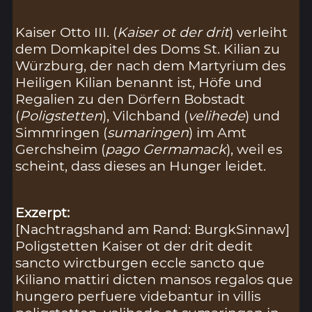
Kaiser Otto III. (
Kaiser ot der drit
) verleiht
dem Domkapitel des Doms St. Kilian zu
Würzburg, der nach dem Martyrium des
Heiligen Kilian benannt ist, Höfe und
Regalien zu den Dörfern Bobstadt
(
Poligstetten
), Vilchband (
velihede
) und
Simmringen (
sumaringen
) im Amt
Gerchsheim (
pago Germamack
), weil es
scheint, dass dieses an Hunger leidet.
Exzerpt:
[Nachtragshand am Rand: BurgkSinnaw]
Poligstetten Kaiser ot der drit dedit
sancto wirctburgen eccle sancto que
Kiliano mattiri dicten mansos regalos que
hungero perfuere videbantur in villis