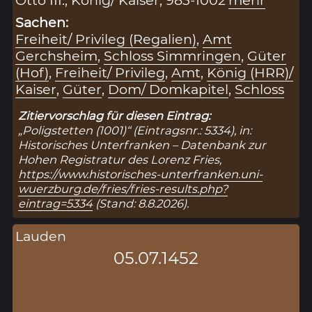
Sachen:
Freiheit/ Privileg (Regalien)
,
Amt
Gerchsheim
,
Schloss Simmringen
,
Güter
(Hof)
,
Freiheit/ Privileg
,
Amt
,
König (HRR)/
Kaiser
,
Güter
,
Dom/ Domkapitel
,
Schloss
Zitiervorschlag für diesen Eintrag:
„Poligstetten (1001)“ (Eintragsnr.: 5334), in:
Historisches Unterfranken – Datenbank zur
Hohen Registratur des Lorenz Fries,
https://www.historisches-unterfranken.uni-
wuerzburg.de/fries/fries-results.php?
eintrag=5334
(Stand: 8.8.2026).
Lauden
05.07.1452