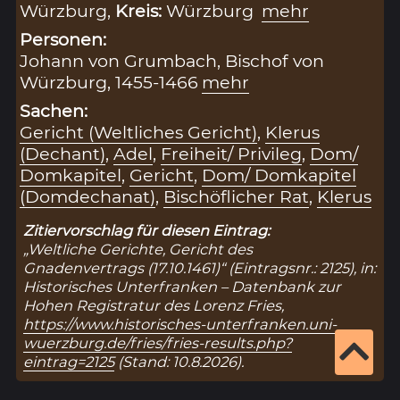
Würzburg,
Kreis:
Würzburg
mehr
Personen:
Johann von Grumbach, Bischof von
Würzburg, 1455-1466
mehr
Sachen:
Gericht (Weltliches Gericht)
,
Klerus
(Dechant)
,
Adel
,
Freiheit/ Privileg
,
Dom/
Domkapitel
,
Gericht
,
Dom/ Domkapitel
(Domdechanat)
,
Bischöflicher Rat
,
Klerus
Zitiervorschlag für diesen Eintrag:
„Weltliche Gerichte, Gericht des
Gnadenvertrags (17.10.1461)“ (Eintragsnr.: 2125), in:
Historisches Unterfranken – Datenbank zur
Hohen Registratur des Lorenz Fries,
https://www.historisches-unterfranken.uni-
wuerzburg.de/fries/fries-results.php?
eintrag=2125
(Stand: 10.8.2026).