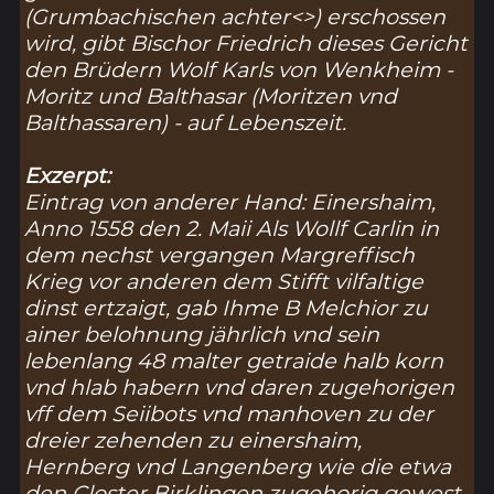
(
Grumbachischen achter<>) erschossen
wird, gibt Bischor Friedrich dieses Gericht
den Brüdern Wolf Karls von Wenkheim -
Moritz und Balthasar (
Moritzen vnd
Balthassaren
) - auf Lebenszeit.
Exzerpt:
Eintrag von anderer Hand: Einershaim,
Anno 1558 den 2. Maii Als Wollf Carlin in
dem nechst vergangen Margreffisch
Krieg vor anderen dem Stifft vilfaltige
dinst ertzaigt, gab Ihme B Melchior zu
ainer belohnung jährlich vnd sein
lebenlang 48 malter getraide halb korn
vnd hlab habern vnd daren zugehorigen
vff dem Seiibots vnd manhoven zu der
dreier zehenden zu einershaim,
Hernberg vnd Langenberg wie die etwa
den Closter Birklingen zugehorig gewest,