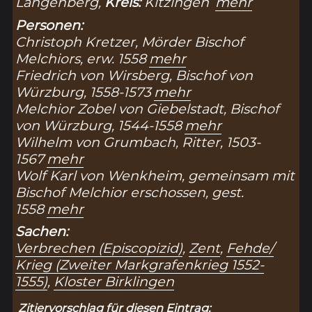
Langenberg,
Kreis:
Kitzingen
mehr
Personen:
Christoph Kretzer, Mörder Bischof
Melchiors, erw. 1558
mehr
Friedrich von Wirsberg, Bischof von
Würzburg, 1558-1573
mehr
Melchior Zobel von Giebelstadt, Bischof
von Würzburg, 1544-1558
mehr
Wilhelm von Grumbach, Ritter, 1503-
1567
mehr
Wolf Karl von Wenkheim, gemeinsam mit
Bischof Melchior erschossen, gest.
1558
mehr
Sachen:
Verbrechen (Episcopizid)
,
Zent
,
Fehde/
Krieg (Zweiter Markgrafenkrieg 1552-
1555)
,
Kloster Birklingen
Zitiervorschlag für diesen Eintrag: