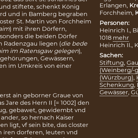
Erlangen,
Kr
und stiftete, schenkt König
Forchheim,
K
 wird und in Bamberg begraben
Kloster St. Martin von Forchheim
Personen:
haim
) mit ihren Dörfern,
Heinrich I., 
sonders die beiden Dörfer
1018
mehr
m Radenzgau liegen (
die bede
Heinrich II.,
haim im Ratensgaw gelegen
),
Sachen:
ugehörungen, Gewässern,
Stiftung
,
Ga
n im Umkreis von einer
(Weinberg/-g
(Würzburg)
,
Schenkung
,
Gewässer
,
Gü
 erst ain geborner Graue von
 Jare des Hern II [= 1002] den
Haug, gebawet, gewidembt vnd
 ander, so hernach Kaiser
igt, vf sein bite, das closter
 iren dorferen, leuten vnd