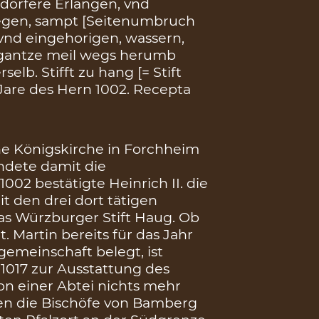
 dörfere Erlangen, vnd
egen, sampt [Seitenumbruch
 vnd eingehorigen, wassern,
 gantze meil wegs herumb
elb. Stifft zu hang [= Stift
Jare des Hern 1002. Recepta
ine Königskirche in Forchheim
dete damit die
1002 bestätigte Heinrich II. die
t den drei dort tätigen
as Würzburger Stift Haug. Ob
. Martin bereits für das Jahr
gemeinschaft belegt, ist
 1017 zur Ausstattung des
on einer Abtei nichts mehr
zten die Bischöfe von Bamberg