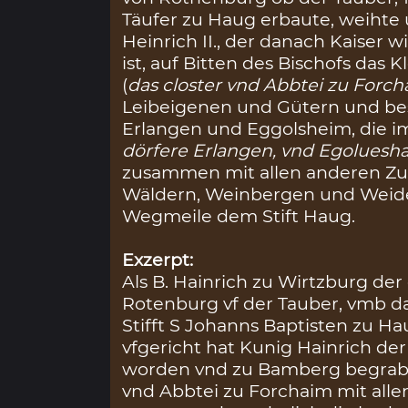
Täufer zu Haug erbaute, weihte 
Heinrich II., der danach Kaiser
ist, auf Bitten des Bischofs das 
(
das closter vnd Abbtei zu Forc
Leibeigenen und Gütern und be
Erlangen und Eggolsheim, die i
dörfere Erlangen, vnd Egolues
zusammen mit allen anderen Z
Wäldern, Weinbergen und Weide
Wegmeile dem Stift Haug.
Exzerpt:
Als B. Hainrich zu Wirtzburg der
Rotenburg vf der Tauber, vmb das
Stifft S Johanns Baptisten zu 
vfgericht hat Kunig Hainrich der
worden vnd zu Bamberg begraben l
vnd Abbtei zu Forchaim mit allen