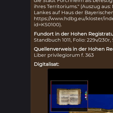
die Stadt Forchheim als befesti
ihres Territoriums." (Auszug aus:
Lankes auf Haus der Bayerische
https://www.hdbg.eu/kloster/ind
id=KS0100).
Fundort in der Hohen Registratu
Standbuch 1011, Folio: 229v/230r,
Quellenverweis in der Hohen Reg
Liber privilegiorum f. 363
Digitalisat: