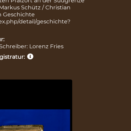
gten Pfalzort an der Südgrenze
 Markus Schütz / Christian
n Geschichte
ex.php/detail/geschichte?
r:
 Schreiber: Lorenz Fries
istratur: