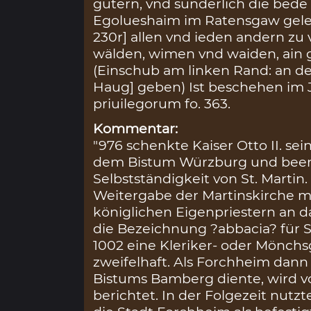
gutern, vnd sunderlich die bede
Egolueshaim im Ratensgaw gel
230r] allen vnd ieden andern zu
wälden, wimen vnd waiden, ain
(Einschub am linken Rand: an ders
Haug] geben) Ist beschehen im 
priuilegorum fo. 363.
Kommentar:
"976 schenkte Kaiser Otto II. se
dem Bistum Würzburg und been
Selbstständigkeit von St. Martin. 
Weitergabe der Martinskirche mi
königlichen Eigenpriestern an d
die Bezeichnung ?abbacia? für St
1002 eine Kleriker- oder Mönchs
zweifelhaft. Als Forchheim dann
Bistums Bamberg diente, wird v
berichtet. In der Folgezeit nut