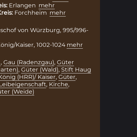
eis:
Erlangen
mehr
reis:
Forchheim
mehr
Bischof von Würzburg, 995/996-
 König/Kaiser, 1002-1024
mehr
u
,
Gau (Radenzgau)
,
Güter
arten)
,
Güter (Wald)
,
Stift Haug
König (HRR)/ Kaiser
,
Güter
,
Leibeigenschaft
,
Kirche
,
ter (Weide)