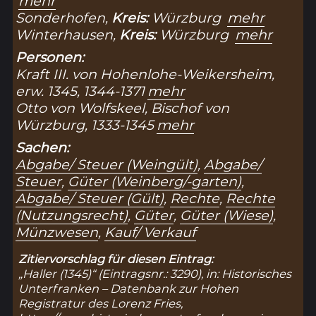
mehr
Sonderhofen,
Kreis:
Würzburg
mehr
Winterhausen,
Kreis:
Würzburg
mehr
Personen:
Kraft III. von Hohenlohe-Weikersheim,
erw. 1345, 1344-1371
mehr
Otto von Wolfskeel, Bischof von
Würzburg, 1333-1345
mehr
Sachen:
Abgabe/ Steuer (Weingült)
,
Abgabe/
Steuer
,
Güter (Weinberg/-garten)
,
Abgabe/ Steuer (Gült)
,
Rechte
,
Rechte
(Nutzungsrecht)
,
Güter
,
Güter (Wiese)
,
Münzwesen
,
Kauf/ Verkauf
Zitiervorschlag für diesen Eintrag:
„Haller (1345)“ (Eintragsnr.: 3290), in: Historisches
Unterfranken – Datenbank zur Hohen
Registratur des Lorenz Fries,