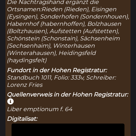
Die Nachtragshand ergänzt die
Ortsnamen:Rieden (
Rieden
), Eisingen
(
Eysingen
), Sonderhofen (
Sondernhouen
),
Habernhof (
habernhoffen
), Bolzhausen
(
Boltzhausen
), Aufstetten (
Aufstetten
),
Schönstein (
Schonstain
), Sächsenheim
(
Sechsenhaim
), Winterhausen
(
Winterahausen
), Heidingsfeld
(
haydingsfelt
)
Fundort in der Hohen Registratur:
Standbuch 1011, Folio: 333v, Schreiber:
Lorenz Fries
Quellenverweis in der Hohen Registratur:
Liber emptionum f. 64
Digitalisat: