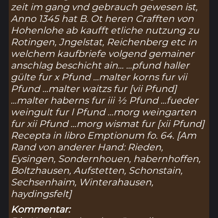
zeit im gang vnd gebrauch gewesen ist,
Anno 1345 hat B. Ot heren Crafften von
Hohenlohe ab kaufft etliche nutzung zu
Rotingen, Jngelstat, Reichenberg etc in
welchem kaufbriefe volgend gemainer
anschlag beschicht ain... ...pfund haller
gülte fur x Pfund ...malter korns fur vii
Pfund ...malter waitzs fur [vii Pfund]
...malter haberns fur iii ½ Pfund ...fueder
weingult fur l Pfund ...morg weingarten
fur xii Pfund ...morg wismat fur [xii Pfund]
Recepta in libro Emptionum fo. 64. [Am
Rand von anderer Hand: Rieden,
Eysingen, Sondernhouen, habernhoffen,
Boltzhausen, Aufstetten, Schonstain,
Sechsenhaim, Winterahausen,
haydingsfelt]
Kommentar: