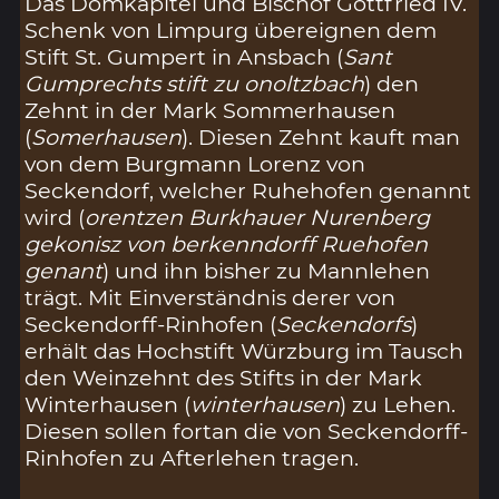
Das Domkapitel und Bischof Gottfried IV.
Schenk von Limpurg übereignen dem
Stift St. Gumpert in Ansbach (
Sant
Gumprechts stift zu onoltzbach
) den
Zehnt in der Mark Sommerhausen
(
Somerhausen
). Diesen Zehnt kauft man
von dem Burgmann Lorenz von
Seckendorf, welcher Ruhehofen genannt
wird (
orentzen Burkhauer Nurenberg
gekonisz von berkenndorff Ruehofen
genant
) und ihn bisher zu Mannlehen
trägt. Mit Einverständnis derer von
Seckendorff-Rinhofen (
Seckendorfs
)
erhält das Hochstift Würzburg im Tausch
den Weinzehnt des Stifts in der Mark
Winterhausen (
winterhausen
) zu Lehen.
Diesen sollen fortan die von Seckendorff-
Rinhofen zu Afterlehen tragen.