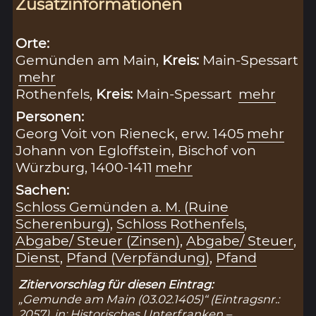
Zusatzinformationen
Orte:
Gemünden am Main,
Kreis:
Main-Spessart
mehr
Rothenfels,
Kreis:
Main-Spessart
mehr
Personen:
Georg Voit von Rieneck, erw. 1405
mehr
Johann von Egloffstein, Bischof von
Würzburg, 1400-1411
mehr
Sachen:
Schloss Gemünden a. M. (Ruine
Scherenburg)
,
Schloss Rothenfels
,
Abgabe/ Steuer (Zinsen)
,
Abgabe/ Steuer
,
Dienst
,
Pfand (Verpfändung)
,
Pfand
Zitiervorschlag für diesen Eintrag:
„Gemunde am Main (03.02.1405)“ (Eintragsnr.:
2057), in: Historisches Unterfranken –