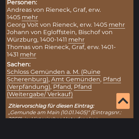
Personen:
Andreas von Rieneck, Graf, erw.
1405
mehr
Georg Voit von Rieneck, erw. 1405
mehr
Johann von Egloffstein, Bischof von
Würzburg, 1400-1411
mehr
Thomas von Rieneck, Graf, erw. 1401-
1431
mehr
Sachen:
Schloss Gemünden a. M. (Ruine
Scherenburg)
,
Amt Gemünden
,
Pfand
(Verpfändung)
,
Pfand
,
Pfand
(Weitergabe/ Verkauf)
Zitiervorschlag für diesen Eintrag:
„Gemunde am Main (10.01.1405)“ (Eintragsnr.:
2058), in: Historisches Unterfranken –
Datenbank zur Hohen Registratur des Lorenz
Fries,
https://www.historisches-
unterfranken.uni-wuerzburg.de/fries/fries-