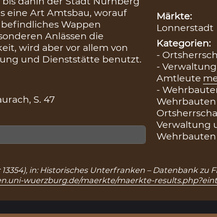
t bis dahin der Stadt Nürnberg
s eine Art Amtsbau, worauf
Märkte:
 befindliches Wappen
Lonnerstadt 
esonderen Anlässen die
Kategorien:
it, wird aber vor allem von
- Ortsherrsch
ng und Dienststätte benutzt.
- Verwaltung
Amtleute
me
- Wehrbauten
rach, S. 47
Wehrbauten
Ortsherrscha
Verwaltung 
Wehrbauten 
nr.: 13354), in: Historisches Unterfranken – Datenbank zu
ken.uni-wuerzburg.de/maerkte/maerkte-results.php?ein