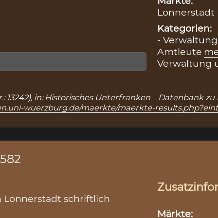
Märkte:
Lonnerstadt 
Kategorien:
- Verwaltung
Amtleute
me
Verwaltung 
r.: 13242), in: Historisches Unterfranken – Datenbank z
ken.uni-wuerzburg.de/maerkte/maerkte-results.php?ein
1582
Zusatzinfo
n Lonnerstadt schriftlich
Märkte: