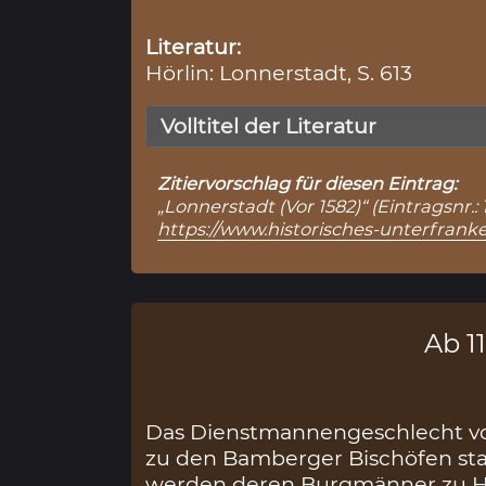
Literatur:
Hörlin: Lonnerstadt, S. 613
Volltitel der Literatur
Zitiervorschlag für diesen Eintrag:
„Lonnerstadt (Vor 1582)“ (Eintragsnr.
https://www.historisches-unterfran
Ab 11
Das Dienstmannengeschlecht vo
zu den Bamberger Bischöfen sta
werden deren Burgmänner zu Hö