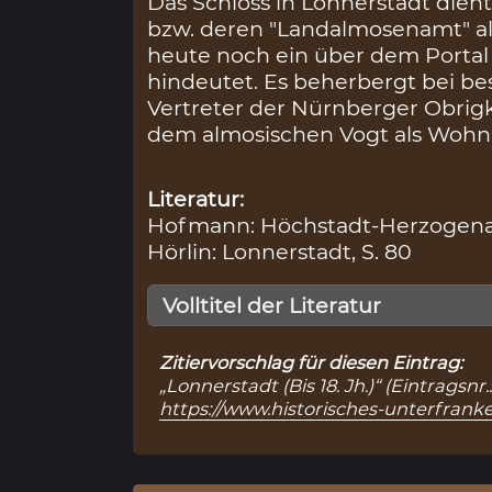
Das Schloss in Lonnerstadt dien
bzw. deren "Landalmosenamt" al
heute noch ein über dem Portal
hindeutet. Es beherbergt bei b
Vertreter der Nürnberger Obrigke
dem almosischen Vogt als Wohnu
Literatur:
Hofmann: Höchstadt-Herzogenau
Hörlin: Lonnerstadt, S. 80
Volltitel der Literatur
Zitiervorschlag für diesen Eintrag:
„Lonnerstadt (Bis 18. Jh.)“ (Eintrags
https://www.historisches-unterfran