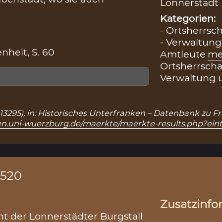
Lonnerstadt 
Kategorien:
- Ortsherrsch
- Verwaltung
heit, S. 60
Amtleute
me
Ortsherrscha
Verwaltung 
r.: 13295), in: Historisches Unterfranken – Datenbank zu
ken.uni-wuerzburg.de/maerkte/maerkte-results.php?ein
1520
Zusatzinfo
ht der Lonnerstädter Burgstall