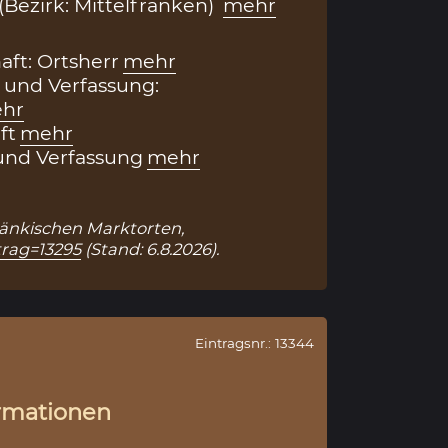
(Bezirk: Mittelfranken)
mehr
aft: Ortsherr
mehr
 und Verfassung:
hr
ft
mehr
und Verfassung
mehr
 Fränkischen Marktorten,
trag=13295
(Stand: 6.8.2026).
Eintragsnr.: 13344
rmationen