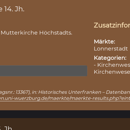
 14. Jh.
Zusatzinfo
e Mutterkirche Höchstadts.
Märkte:
Lonnerstadt 
Kategorien:
- Kirchenwes
Kirchenwes
ntragsnr.: 13367), in: Historisches Unterfranken – Datenb
ken.uni-wuerzburg.de/maerkte/maerkte-results.php?ein
. Jh.